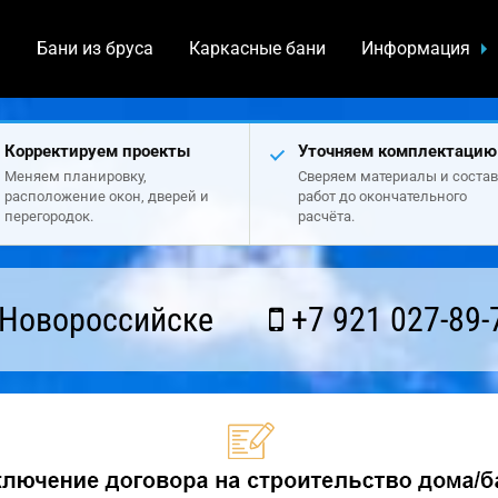
а
Бани из бруса
Каркасные бани
Информация
Корректируем проекты
Уточняем комплектацию
Меняем планировку,
Сверяем материалы и состав
расположение окон, дверей и
работ до окончательного
перегородок.
расчёта.
 Новороссийске
+7 921 027-89-