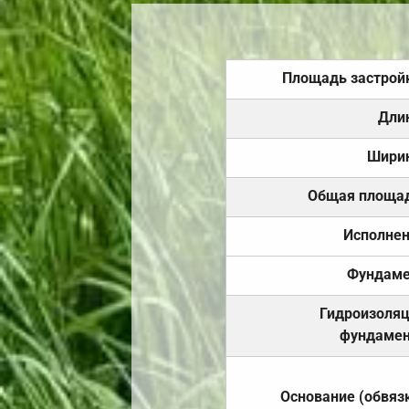
Площадь застрой
Дли
Шири
Общая площа
Исполне
Фундаме
Гидроизоля
фундамен
Основание (обвяз