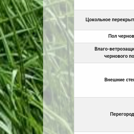
Цокольное перекры
Пол черно
Влаго-ветрозащ
чернового п
Внешние ст
Перегоро