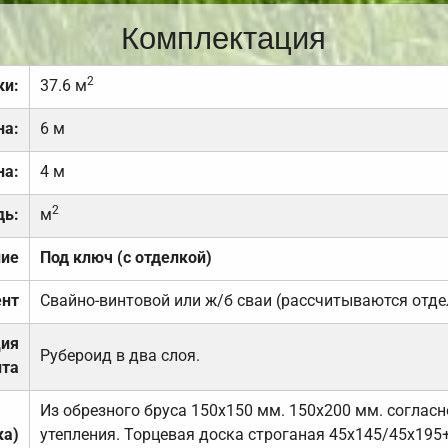
Комплектация
2
ки:
37.6 м
на:
6 м
на:
4 м
2
дь:
м
ние
Под ключ (с отделкой)
нт
Свайно-винтовой или ж/б сваи (рассчитываются отде
ция
Рубероид в два слоя.
та
Из обрезного бруса 150х150 мм. 150х200 мм. соглас
ка)
утепления. Торцевая доска строганая 45х145/45х195+