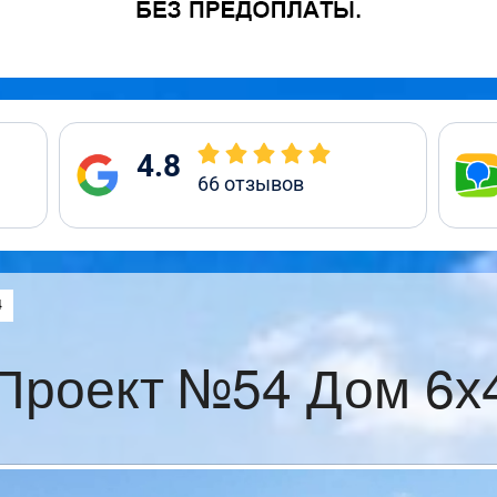
4.8
66
отзывов
:
4
Проект №54 Дом 6х