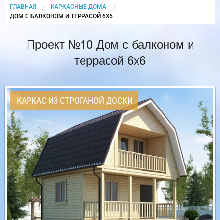
ГЛАВНАЯ
КАРКАСНЫЕ ДОМА
CURRENT:
ДОМ С БАЛКОНОМ И ТЕРРАСОЙ 6Х6
Проект №10 Дом с балконом и
террасой 6х6
КАРКАС ИЗ СТРОГАНОЙ ДОСКИ