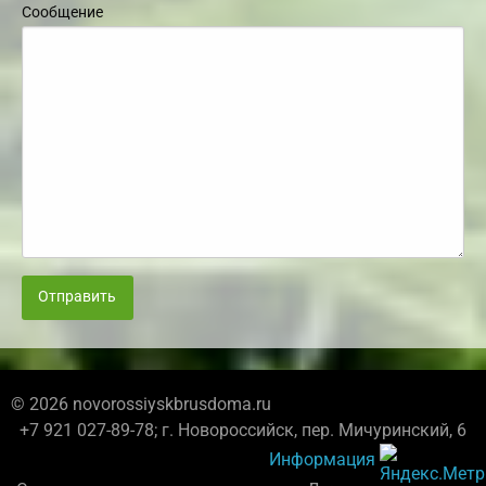
Сообщение
Отправить
© 2026 novorossiyskbrusdoma.ru
+7 921 027-89-78; г. Новороссийск, пер. Мичуринский, 6
Информация