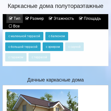
Каркасные дома полутораэтажные
Тип
Размер
Этажность
Площадь
Все
с маленькой террасой
с балконом
с большой террасой
с эркером
с сауной
с гаражом
с террасой
Дачные каркасные дома