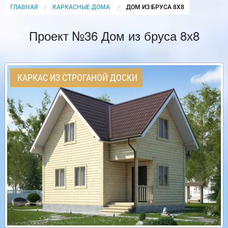
ГЛАВНАЯ
КАРКАСНЫЕ ДОМА
CURRENT:
ДОМ ИЗ БРУСА 8Х8
Проект №36 Дом из бруса 8х8
КАРКАС ИЗ СТРОГАНОЙ ДОСКИ