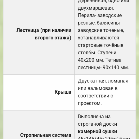
Деревянная, одно или
двухмаршевая.
Перила- заводские
резные, балясины-
Лестница (при наличии
заводские точеные,
второго этажа)
устанавливаются
стартовые точёные
столбы. Ступени
40х200 мм. Тетива
лестницы- 90х140 мм.
Двускатная, ломаная
или вальмовая в
Крыша
соответствии с
проектом.
Выполнена из
строганой доски
камерной сушки
Стропильная система
45х145/45х195+/-5 мм.