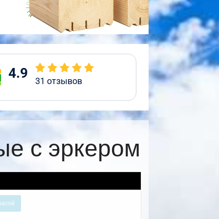
4.9
31
отзывов
ые с эркером
расой