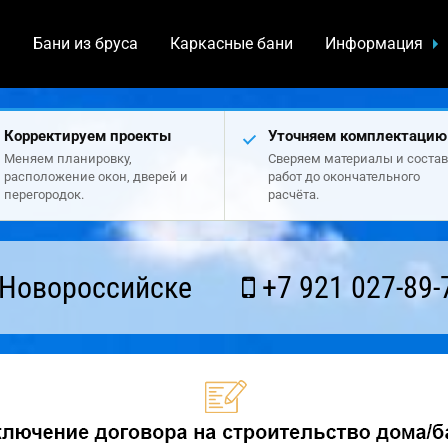
а
Бани из бруса
Каркасные бани
Информация
Корректируем проекты
Уточняем комплектацию
Меняем планировку,
Сверяем материалы и состав
расположение окон, дверей и
работ до окончательного
перегородок.
расчёта.
 Новороссийске
+7 921 027-89-