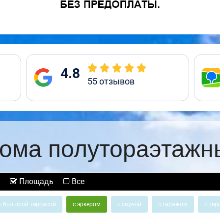
4.8
55
отзывов
ома полутораэтажн
Площадь
Все
с большой террасой
с эркером
с сауной
с гаражом
с тер