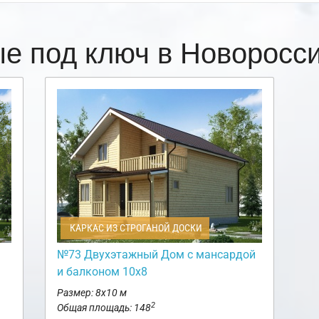
ые под ключ в Новоросс
КАРКАС ИЗ СТРОГАНОЙ ДОСКИ
№73 Двухэтажный Дом с мансардой
и балконом 10х8
Размер: 8х10 м
2
Общая площадь: 148