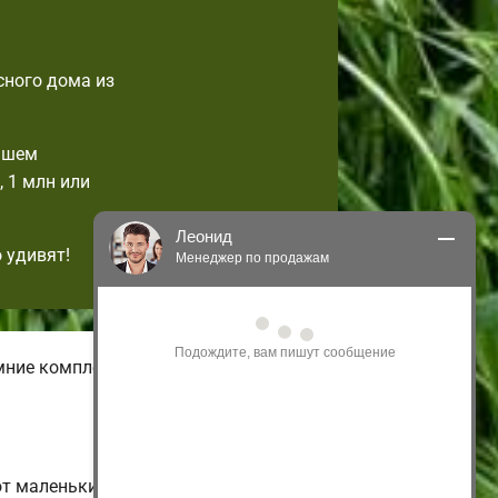
сного дома из
ашем
 1 млн или
Леонид
 удивят!
Менеджер по продажам
Здравствуйте! Я могу 
проконсультировать Вас по нашим 
акциям и проектам.
имние комплектации домов с
Только что
от маленьких одноэтажных и