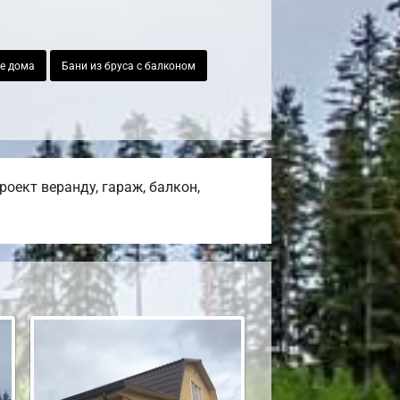
е дома
Бани из бруса с балконом
оект веранду, гараж, балкон,