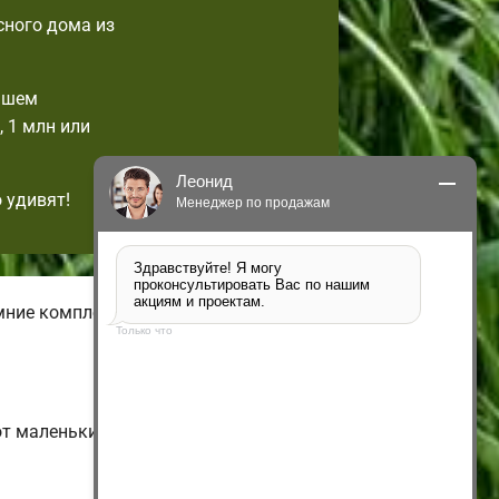
сного дома из
ашем
 1 млн или
Леонид
 удивят!
Менеджер по продажам
Здравствуйте! Я могу 
проконсультировать Вас по нашим 
акциям и проектам.
имние комплектации домов с
Только что
от маленьких одноэтажных и