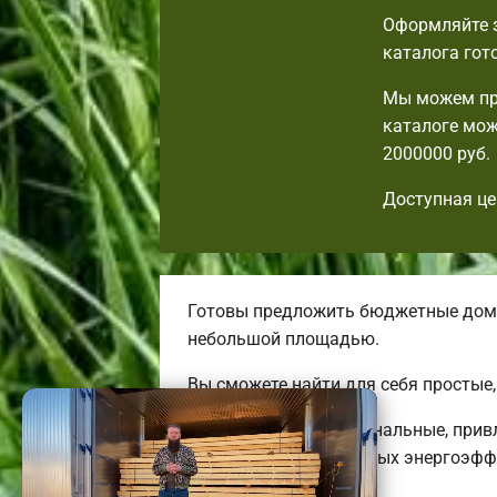
Оформляйте з
каталога гот
Мы можем пр
каталоге мож
2000000 руб.
Доступная це
Готовы предложить бюджетные дома.
небольшой площадью.
Вы сможете найти для себя простые
Мы предлагаем оригинальные, прив
бюджетных до огромных энергоэфф