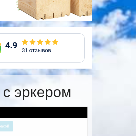
4.9
31
отзывов
 с эркером
расой