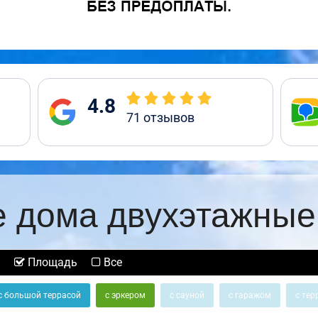
4.8
71
отзывов
 дома двухэтажные
Площадь
Все
с большой террасой
с эркером
с сауной
с гаражом
с тер