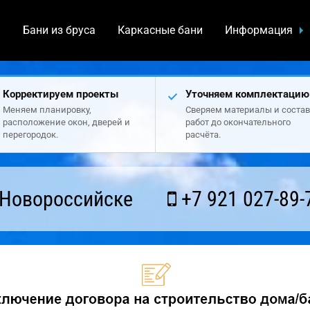
а
Бани из бруса
Каркасные бани
Информация
Корректируем проекты
Уточняем комплектацию
Меняем планировку,
Сверяем материалы и состав
расположение окон, дверей и
работ до окончательного
перегородок.
расчёта.
 Новороссийске
+7 921 027-89-