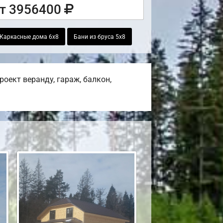
т 3956400
Каркасные дома 6х8
Бани из бруса 5х8
оект веранду, гараж, балкон,