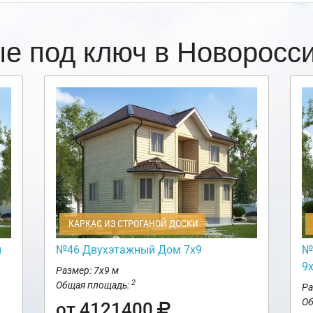
ые под ключ в Новоросс
КАРКАС ИЗ СТРОГАНОЙ ДОСКИ
и
№46 Двухэтажный Дом 7х9
№
9
Размер: 7х9 м
2
Общая площадь:
Ра
Об
от 4121400