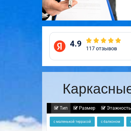
4.9
117
отзывов
Каркасные
Тип
Размер
Этажность
с маленькой террасой
с балконом