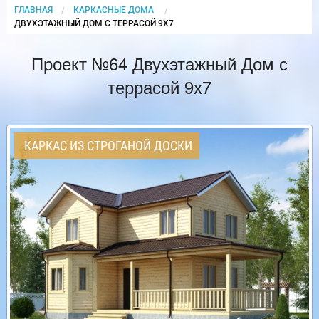
ГЛАВНАЯ
КАРКАСНЫЕ ДОМА
CURRENT:
ДВУХЭТАЖНЫЙ ДОМ С ТЕРРАСОЙ 9Х7
Проект №64 Двухэтажный Дом с
террасой 9х7
КАРКАС ИЗ СТРОГАНОЙ ДОСКИ