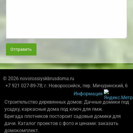
Отправить
© 2026 novorossiyskbrusdoma.ru
+7 921 027-89-78; г. Новороссийск, пер. Мичуринский, 6
Информация
Строительство деревянных домов: Дачные домики под
усадку, каркасные дома под ключ для пмж.
Бригада плотников постороит садовые домики для
дачи. Каталог проектов с фото и ценами: заказать
домокомплект.