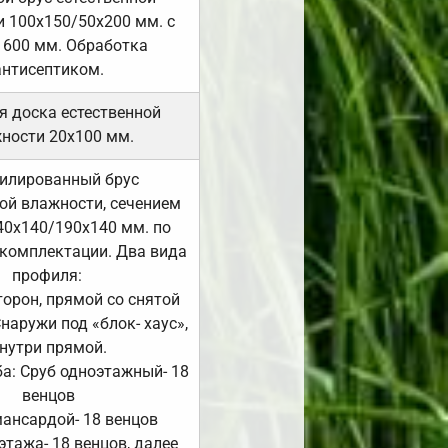
 100х150/50х200 мм. с
 600 мм. Обработка
антисептиком.
я доска естественной
ности 20х100 мм.
илированный брус
ой влажности, сечением
40х140/190х140 мм. по
комплектации. Два вида
профиля:
сторон, прямой со снятой
Снаружи под «блок- хаус»,
нутри прямой.
а: Сруб одноэтажный- 18
венцов
мансардой- 18 венцов
 этажа- 18 венцов, далее