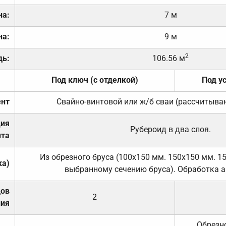
на:
7 м
на:
9 м
2
дь:
106.56 м
Под ключ (с отделкой)
Под у
нт
Свайно-винтовой или ж/б сваи (рассчитыва
ция
Рубероид в два слоя.
та
Из обрезного бруса (100х150 мм. 150х150 мм. 1
ка)
выбранному сечению бруса). Обработка а
дов
2
ния
Обрезно