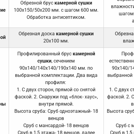
Обрезной брус
камерной сушки
влажности
тие
100х150/50х200 мм. с шагом 600 мм.
шагом
Обработка антисептиком.
Обрезная доска
камерной сушки
Обрезна
вой
20х100 мм.
влаж
Профилированный брус
камерной
Проф
сушки
, сечением
естественн
90х140/140х140/190х140 мм. по
90х140/1
выбранной комплектации. Два вида
выбранной 
профиля:
1. С двух сторон, прямой со снятой
1. С двух 
фаской. 2. Снаружи под «блок- хаус»,
фаской. 2. 
ены
внутри прямой.
в
Высота сруба: Сруб одноэтажный- 18
Высота сруб
венцов
Сруб с мансардой- 18 венцов
Сруб с 
Сруб в 1,5 этажа- 18 венцов, далее
Сруб в 1,5