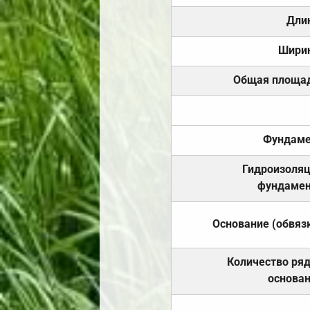
Дли
Шири
Общая площа
Фундаме
Гидроизоля
фундамен
Основание (обвяз
Количество ря
основа