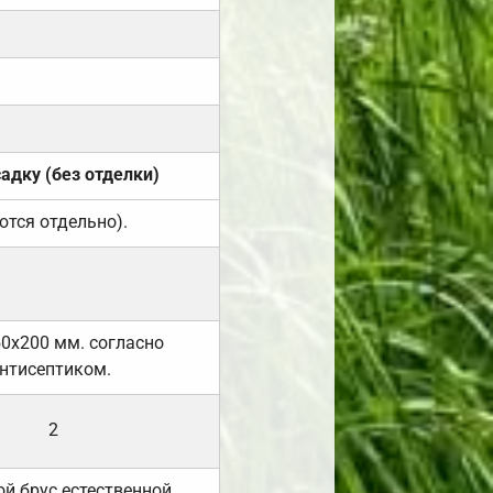
садку (без отделки)
ются отдельно).
50х200 мм. согласно
нтисептиком.
2
й брус естественной