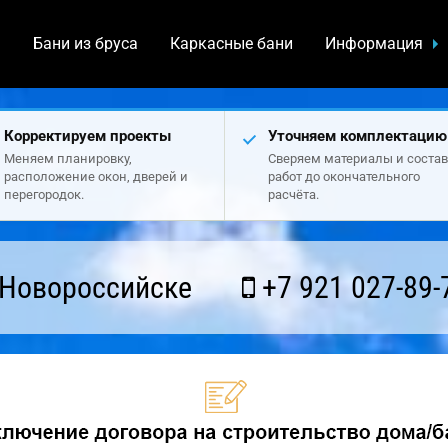
а
Бани из бруса
Каркасные бани
Информация
Корректируем проекты
Уточняем комплектацию
Меняем планировку,
Сверяем материалы и состав
расположение окон, дверей и
работ до окончательного
перегородок.
расчёта.
 Новороссийске
+7 921 027-89-