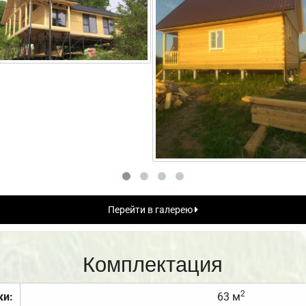
Перейти в галерею
Комплектация
2
ки:
63 м