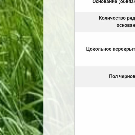
Основание (обвяз
Количество ря
основа
Цокольное перекры
Пол черно