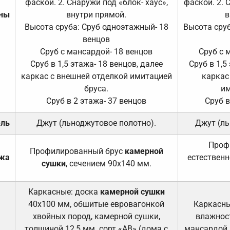
фаской. 2. Снаружи под «блок- хаус»,
фаской. 2. 
ены
внутри прямой.
в
Высота сруба: Сруб одноэтажный- 18
Высота сруб
венцов
Сруб с мансардой- 18 венцов
Сруб с 
Сруб в 1,5 этажа- 18 венцов, далее
Сруб в 1,5
каркас с внешней отделкой имитацией
каркас
бруса.
им
Сруб в 2 этажа- 37 венцов
Сруб в
ель
Джут (льноджутовое полотно).
Джут (ль
Проф
Профилированный брус
камерной
ажа
естественн
сушки
, сечением 90х140 мм.
Каркасные: доска
камерной сушки
40х100 мм, обшитые евровагонкой
Каркасны
хвойных пород, камерной сушки,
влажност
толщиной 12,5 мм. сорт «АВ» (дома с
мансардой и