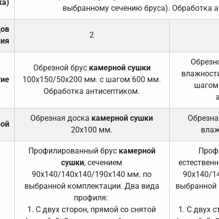
ка)
выбранному сечению бруса). Обработка а
дов
2
ния
Обрезно
Обрезной брус
камерной сушки
влажности
тие
100х150/50х200 мм. с шагом 600 мм.
шагом
Обработка антисептиком.
Обрезная доска
камерной сушки
Обрезна
вой
20х100 мм.
влаж
Профилированный брус
камерной
Проф
сушки
, сечением
естественн
90х140/140х140/190х140 мм. по
90х140/1
выбранной комплектации. Два вида
выбранной 
профиля:
1. С двух сторон, прямой со снятой
1. С двух 