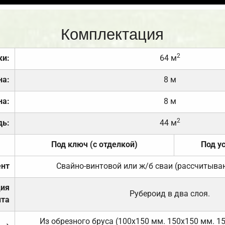
Комплектация
2
ки:
64 м
на:
8 м
на:
8 м
2
дь:
44 м
Под ключ (с отделкой)
Под у
нт
Свайно-винтовой или ж/б сваи (рассчитыва
ция
Рубероид в два слоя.
та
Из обрезного бруса (100х150 мм. 150х150 мм. 1