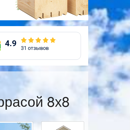
4.9
31
отзывов
ррасой 8х8