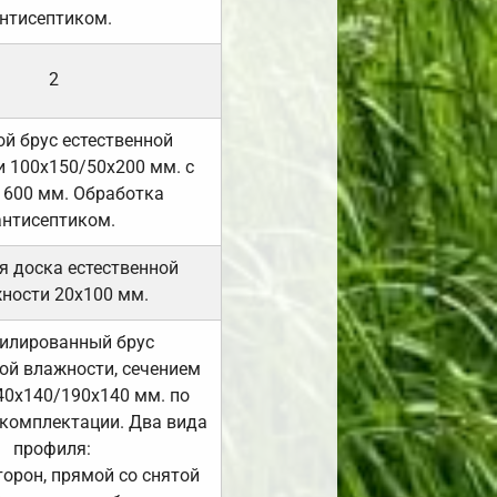
нтисептиком.
2
й брус естественной
 100х150/50х200 мм. с
 600 мм. Обработка
антисептиком.
я доска естественной
ности 20х100 мм.
илированный брус
ой влажности, сечением
40х140/190х140 мм. по
комплектации. Два вида
профиля:
сторон, прямой со снятой