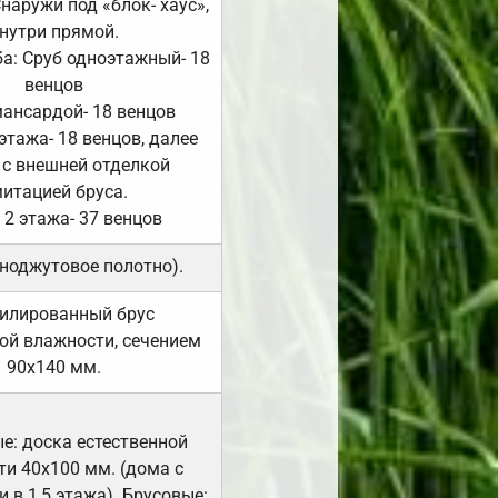
Снаружи под «блок- хаус»,
нутри прямой.
а: Сруб одноэтажный- 18
венцов
мансардой- 18 венцов
 этажа- 18 венцов, далее
 с внешней отделкой
итацией бруса.
 2 этажа- 37 венцов
ноджутовое полотно).
илированный брус
ой влажности, сечением
90х140 мм.
е: доска естественной
и 40х100 мм. (дома с
 в 1,5 этажа). Брусовые: