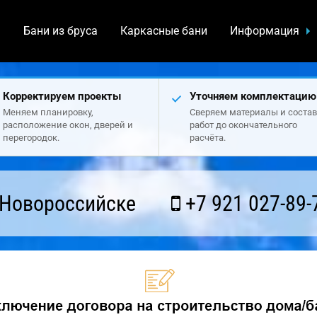
а
Бани из бруса
Каркасные бани
Информация
Корректируем проекты
Уточняем комплектацию
Меняем планировку,
Сверяем материалы и состав
расположение окон, дверей и
работ до окончательного
перегородок.
расчёта.
 Новороссийске
+7 921 027-89-