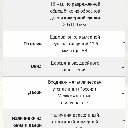
16 мм. по разряженной
обрешётке из обрезной
доски
камерной сушки
20х100 мм.
Евровагонка камерной
Потолки
сушки толщиной 12,5
От
мм. сорт АВ.
Деревянные, двойного
Окна
От
остекления.
Входная- металлическая,
утеплённая (Россия).
Двери
От
Межкомнатные-
филёнчатые.
Наличник деревянный,
Наличники на
строганый, камерной
От
окна и двери