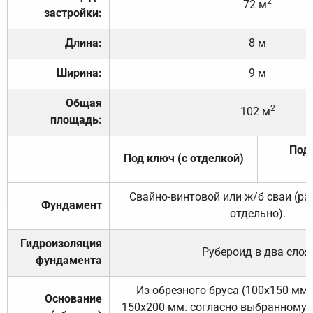
2
72 м
застройки:
Длина:
8 м
Ширина:
9 м
Общая
2
102 м
площадь:
Под 
Под ключ (с отделкой)
Свайно-винтовой или ж/б сваи (р
Фундамент
отдельно).
Гидроизоляция
Рубероид в два слоя
фундамента
Из обрезного бруса (100х150 мм.
Основание
150х200 мм. согласно выбранному с