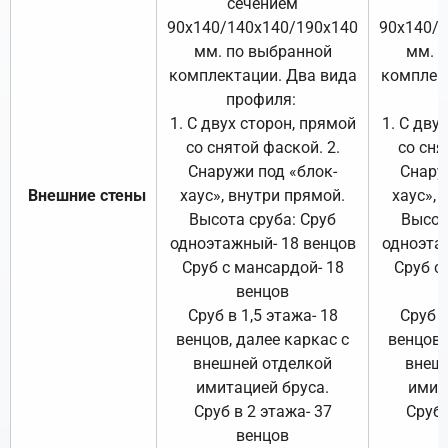
сечением
с
90х140/140х140/190х140
90х140/
мм. по выбранной
мм. 
комплектации. Два вида
комплек
профиля:
п
1. С двух сторон, прямой
1. С дву
со снятой фаской. 2.
со сня
Снаружи под «блок-
Снару
Внешние стены
хаус», внутри прямой.
хаус», 
Высота сруба: Сруб
Высот
одноэтажный- 18 венцов
одноэта
Сруб с мансардой- 18
Сруб с
венцов
Сруб в 1,5 этажа- 18
Сруб в
венцов, далее каркас с
венцов,
внешней отделкой
внеш
имитацией бруса.
имит
Сруб в 2 этажа- 37
Сруб 
венцов