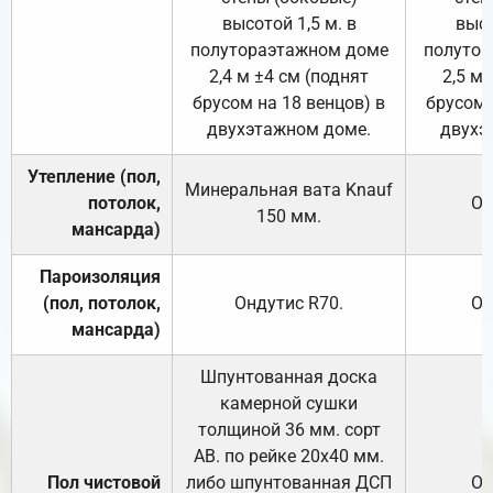
высотой 1,5 м. в
высо
полутораэтажном доме
полутор
2,4 м ±4 см (поднят
2,5 м 
брусом на 18 венцов) в
брусом 
двухэтажном доме.
двухэ
Утепление (пол,
Минеральная вата
Knauf
потолок,
От
150
мм.
мансарда)
Пароизоляция
(пол, потолок,
Ондутис
R70
.
От
мансарда)
Шпунтованная доска
камерной сушки
толщиной 36 мм. сорт
АВ. по рейке 20х40 мм.
Пол чистовой
либо шпунтованная ДСП
От