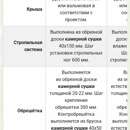
или вальмовая в
или 
Крыша
соответствии с
соо
проектом.
п
Выполнена из обрезной
Выполне
доски
камерной сушки
доски
Стропильная
40х150 мм. Шаг
влажно
система
установки стропильных
Шаг
ног 600 мм.
стропиль
Выполняется
Вы
из обрезной доски
из об
камерной сушки
естеств
толщиной 20-22 мм. Шаг
толщино
крепления
к
обрешетки 300 мм.
обреш
Обрешётка
Контробрешётка
Конт
выполняется из бруска
выполня
камерной сушки
40х50
естеств