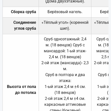
(дома двухэтажные).
Сборка сруба
Берёзовый нагель.
Берёз
Соединение
«Тёплый угол» (коренной
«Тёплый 
углов сруба
шип).
Сруб одноэтажный: 2,4
Сруб од
м. (18 венцов) Сруб с
м. (18
мансардой: 1-ый этаж-
мансард
2,4 м. (18 венцов)
2,5 м
2-ой этаж (мансарда)- 2,3
2-ой этаж
м.
Сруб в полтора и два
Сруб в
этажа:
Высота от пола
1-ый этаж 2,4 м ±4 см.
1-ый эт
до потолка
(18 венцов)
(1
2-ой этаж 2,4 м ±4 см.
2-ой эт
каркасные аттиковые
каркас
стены (боковые)
стен