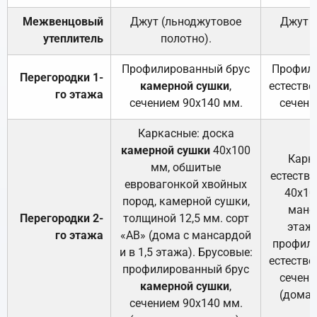
Межвенцовый
Джут (льноджутовое
Джут 
утеплитель
полотно).
п
Профилированный брус
Профили
Перегородки 1-
камерной сушки
,
естестве
го этажа
сечением 90х140 мм.
сечени
Каркасные: доска
камерной сушки
40х100
Карк
мм, обшитые
естеств
евровагонкой хвойных
40х10
пород, камерной сушки,
манса
Перегородки 2-
толщиной 12,5 мм. сорт
этажа
го этажа
«АВ» (дома с мансардой
профили
и в 1,5 этажа). Брусовые:
естестве
профилированный брус
сечени
камерной сушки
,
(дома 
сечением 90х140 мм.