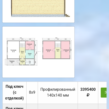
Под ключ
Профилированный
3395400
(с
8х9
За
140х140 мм
отделкой)
Под ключ