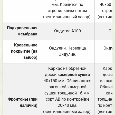
мм. Крепится по
40х50 м
стропильным ногам
строп
(вентиляционный зазор).
(вентиля
Подкровельная
Ондутис А100
Он
мембрана
Кровельное
Ондулин, Черепица
Ондул
покрытие (на
Ондулин.
выбор)
Каркас из обрезной
Карка
доски
камерной сушки
доски
40х150 мм. Обшиваются
влажно
вагонкой камерной
Обшива
сушки толщиной 16 мм.
каме
Фронтоны (при
сорт АВ по контррейке
толщиной
наличии)
20х40 мм.
по контр
(вентиляционный зазор).
(вентиля