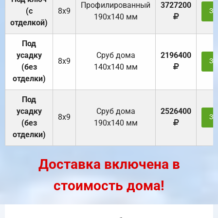
Профилированный
3727200
(с
8х9
За
190х140 мм
отделкой)
Под
усадку
Cруб дома
2196400
8х9
За
(без
140х140 мм
отделки)
Под
усадку
Cруб дома
2526400
8х9
За
(без
190х140 мм
отделки)
Доставка включена в
стоимость дома!