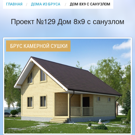
ГЛАВНАЯ
ДОМА ИЗ БРУСА
CURRENT:
ДОМ 8Х9 С САНУЗЛОМ
Проект №129 Дом 8х9 с санузлом
БРУС КАМЕРНОЙ СУШКИ