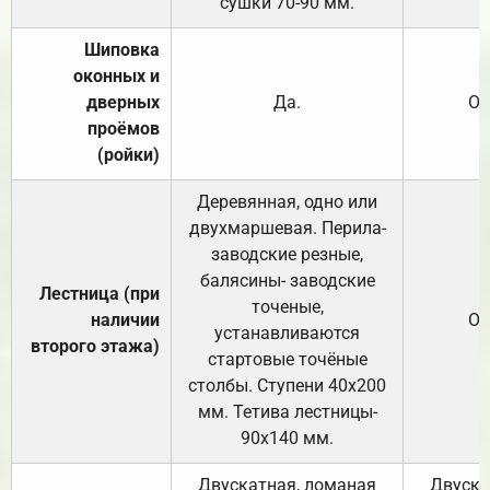
сушки 70-90 мм.
Шиповка
оконных и
дверных
Да.
От
проёмов
(ройки)
Деревянная, одно или
двухмаршевая. Перила-
заводские резные,
балясины- заводские
Лестница (при
точеные,
наличии
От
устанавливаются
второго этажа)
стартовые точёные
столбы. Ступени 40х200
мм. Тетива лестницы-
90х140 мм.
Двускатная, ломаная
Двуска