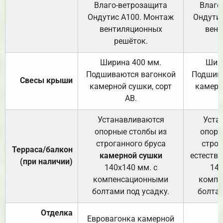
Влаго-ветрозащита
Влаго
Ондутис А100. Монтаж
Ондути
вентиляционных
вент
решёток.
Ширина 400 мм.
Шир
Подшиваются вагонкой
Подшива
Свесы крыши
камерной сушки, сорт
камерн
АВ.
Устанавливаются
Уста
опорные столбы из
опорн
строганного бруса
строг
Терраса/балкон
камерной сушки
естеств
(при наличии)
140х140 мм. с
140
компенсационными
компе
болтами под усадку.
болтам
Отделка
Евровагонка камерной