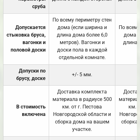
сруба
По всему периметру стен
Допускается
дома (если ширина и
По всему
стыковка бруса,
длина дома более 6,0
дома (
вагонки и
метров). Вагонки и
длина 
половой доски
доски пола в каждой
отдельной комнате.
Допуски по
+/- 5 мм.
брусу, доске
Доставка комплекта
Достав
материала в радиусе 500
материал
В стоимость
км. от г. Пестова
км. 
включена
Новгородской области и
Новгоро
сборка дома на вашем
сборка
участке.