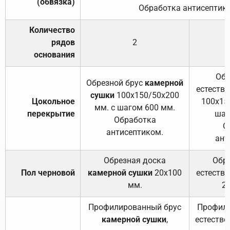
(обвязка)
Обработка антисептик
Количество
рядов
2
основания
Обр
Обрезной брус
камерной
естеств
сушки
100х150/50х200
Цокольное
100х15
мм. с шагом 600 мм.
перекрытие
шаг
Обработка
О
антисептиком.
ант
Обрезная доска
Обр
Пол черновой
камерной сушки
20х100
естеств
мм.
2
Профилированный брус
Профили
камерной сушки
,
естестве