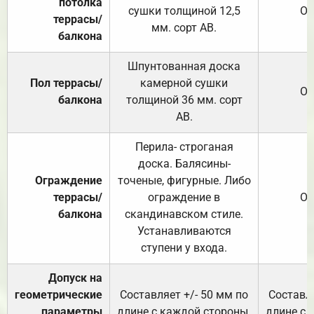
потолка
сушки толщиной 12,5
От
террасы/
мм. сорт АВ.
балкона
Шпунтованная доска
Пол террасы/
камерной сушки
От
балкона
толщиной 36 мм. сорт
АВ.
Перила- строганая
доска. Балясины-
Ограждение
точеные, фигурные. Либо
террасы/
ограждение в
От
балкона
скандинавском стиле.
Устанавливаются
ступени у входа.
Допуск на
геометрические
Составляет +/- 50 мм по
Составля
параметры
длине с каждой стороны.
длине с 