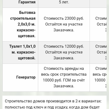
Гарантия
5 лет.
Бытовка
строительная
Стоимость 23000 руб.
Стоимо
2,0х3,0 м.
Остаётся на участке
Остаёт
каркасно-
Заказчика.
З
щитовая.
Туалет 1,0х1,0
Стоимость 12000 руб.
Стоимо
м. каркасно-
Остаётся на участке
Остаёт
щитовой.
Заказчика.
З
Стоимость аренды на
Стоимо
весь срок строительства
весь сро
Генератор
10000 руб. ГСМ за счёт
10000 р
Заказчика.
З
Строительство домов производится в 2-х вариантах:
полностью под ключ и под усадку, когда дом будет