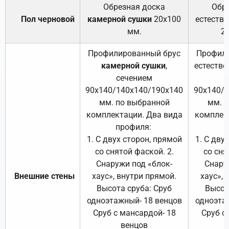
Обрезная доска
Обр
Пол черновой
камерной сушки
20х100
естеств
мм.
2
Профилированный брус
Профили
камерной сушки
,
естестве
сечением
с
90х140/140х140/190х140
90х140/
мм. по выбранной
мм. 
комплектации. Два вида
комплек
профиля:
п
1. С двух сторон, прямой
1. С дву
со снятой фаской. 2.
со сня
Снаружи под «блок-
Снару
Внешние стены
хаус», внутри прямой.
хаус», 
Высота сруба: Сруб
Высот
одноэтажный- 18 венцов
одноэта
Сруб с мансардой- 18
Сруб с
венцов