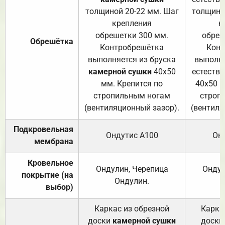
толщиной 20-22 мм. Шаг
толщино
крепления
к
обрешетки 300 мм.
обреш
Обрешётка
Контробрешётка
Конт
выполняется из бруска
выполня
камерной сушки
40х50
естеств
мм. Крепится по
40х50 м
стропильным ногам
строп
(вентиляционный зазор).
(вентиля
Подкровельная
Ондутис А100
Он
мембрана
Кровельное
Ондулин, Черепица
Ондул
покрытие (на
Ондулин.
выбор)
Каркас из обрезной
Карка
доски
камерной сушки
доски