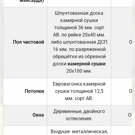
мансарда)
Шпунтованная доска
камерной сушки
толщиной 36 мм. сорт
АВ. по рейке 20х40 мм.
Пол чистовой
либо шпунтованная ДСП
От
16 мм. по разряженной
обрешётке из обрезной
доски
камерной сушки
20х100 мм.
Евровагонка камерной
Потолки
сушки толщиной 12,5
От
мм. сорт АВ.
Деревянные, двойного
Окна
От
остекления.
Входная- металлическая,