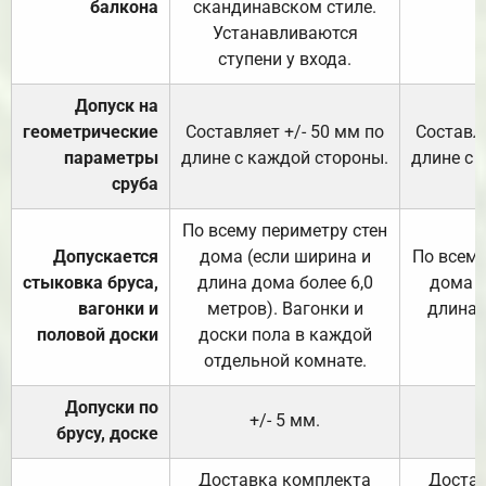
балкона
скандинавском стиле.
Устанавливаются
ступени у входа.
Допуск на
геометрические
Составляет +/- 50 мм по
Составля
параметры
длине с каждой стороны.
длине с 
сруба
По всему периметру стен
Допускается
дома (если ширина и
По всему
стыковка бруса,
длина дома более 6,0
дома (
вагонки и
метров). Вагонки и
длина 
половой доски
доски пола в каждой
отдельной комнате.
Допуски по
+/- 5 мм.
брусу, доске
Доставка комплекта
Достав