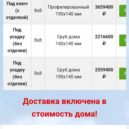
Под ключ
Профилированный
3659400
(с
8х8
За
190х140 мм
отделкой)
Под
усадку
Cруб дома
2216600
8х8
За
(без
140х140 мм
отделки)
Под
усадку
Cруб дома
2559400
8х8
За
(без
190х140 мм
отделки)
Доставка включена в
стоимость дома!