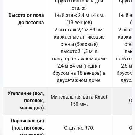
Сруб в полтора и два
Сруб в
этажа:
Высота от пола
1-ый этаж 2,4 м ±4 см.
1-ый эт
до потолка
(18 венцов)
(1
2-ой этаж 2,4 м ±4 см.
2-ой эт
каркасные аттиковые
каркас
стены (боковые)
стен
высотой 1,5 м. в
высо
полутораэтажном доме
полутор
2,4 м ±4 см (поднят
2,5 м 
брусом на 18 венцов) в
брусом 
двухэтажном доме.
двухэ
Утепление (пол,
Минеральная вата
Knauf
потолок,
От
150
мм.
мансарда)
Пароизоляция
(пол, потолок,
Ондутис
R70
.
От