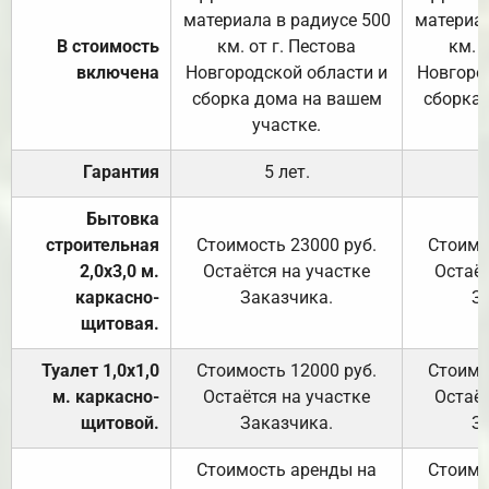
материала в радиусе 500
материал
В стоимость
км. от г. Пестова
км. 
включена
Новгородской области и
Новгоро
сборка дома на вашем
сборка
участке.
Гарантия
5 лет.
Бытовка
строительная
Стоимость 23000 руб.
Стоимо
2,0х3,0 м.
Остаётся на участке
Остаёт
каркасно-
Заказчика.
З
щитовая.
Туалет 1,0х1,0
Стоимость 12000 руб.
Стоимо
м. каркасно-
Остаётся на участке
Остаёт
щитовой.
Заказчика.
З
Стоимость аренды на
Стоимо