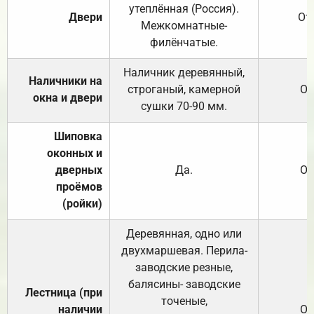
утеплённая (Россия).
Двери
От
Межкомнатные-
филёнчатые.
Наличник деревянный,
Наличники на
строганый, камерной
От
окна и двери
сушки 70-90 мм.
Шиповка
оконных и
дверных
Да.
От
проёмов
(ройки)
Деревянная, одно или
двухмаршевая. Перила-
заводские резные,
балясины- заводские
Лестница (при
точеные,
наличии
От