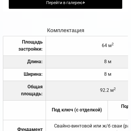
Перейти в галерею
Комплектация
Площадь
2
64 м
застройки:
Длина:
8 м
Ширина:
8 м
Общая
2
92.2 м
площадь:
Под 
Под ключ (с отделкой)
Свайно-винтовой или ж/б сваи (р
Фундамент