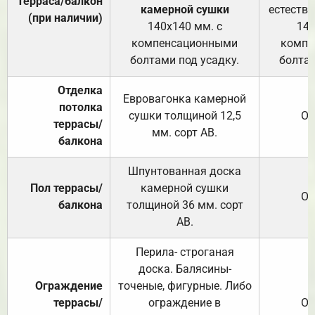
Терраса/балкон
камерной сушки
естеств
(при наличии)
140х140 мм. с
140
компенсационными
компе
болтами под усадку.
болтам
Отделка
Евровагонка камерной
потолка
сушки толщиной 12,5
От
террасы/
мм. сорт АВ.
балкона
Шпунтованная доска
Пол террасы/
камерной сушки
От
балкона
толщиной 36 мм. сорт
АВ.
Перила- строганая
доска. Балясины-
Ограждение
точеные, фигурные. Либо
террасы/
ограждение в
От