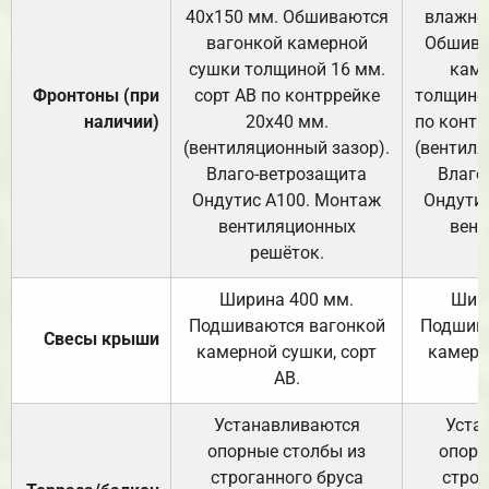
40х150 мм. Обшиваются
влажно
вагонкой камерной
Обшива
сушки толщиной 16 мм.
каме
Фронтоны (при
сорт АВ по контррейке
толщиной
наличии)
20х40 мм.
по контр
(вентиляционный зазор).
(вентиля
Влаго-ветрозащита
Влаго
Ондутис А100. Монтаж
Ондути
вентиляционных
вент
решёток.
Ширина 400 мм.
Шир
Подшиваются вагонкой
Подшива
Свесы крыши
камерной сушки, сорт
камерн
АВ.
Устанавливаются
Уста
опорные столбы из
опорн
строганного бруса
строг