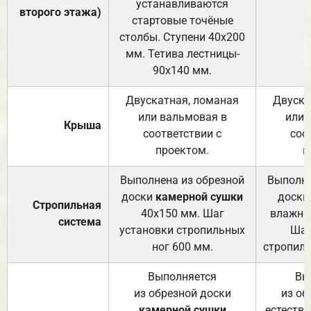
устанавливаются
второго этажа)
стартовые точёные
столбы. Ступени 40х200
мм. Тетива лестницы-
90х140 мм.
Двускатная, ломаная
Двуска
или вальмовая в
или 
Крыша
соответствии с
соо
проектом.
п
Выполнена из обрезной
Выполне
доски
камерной сушки
доски
Стропильная
40х150 мм. Шаг
влажно
система
установки стропильных
Шаг
ног 600 мм.
стропиль
Выполняется
Вы
из обрезной доски
из об
камерной сушки
естеств