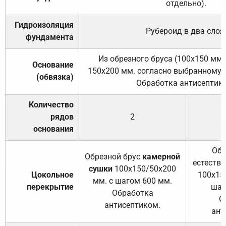
отдельно).
Гидроизоляция
Рубероид в два слоя
фундамента
Из обрезного бруса (100х150 мм.
Основание
150х200 мм. согласно выбранному с
(обвязка)
Обработка антисептик
Количество
рядов
2
основания
Обр
Обрезной брус
камерной
естеств
сушки
100х150/50х200
Цокольное
100х15
мм. с шагом 600 мм.
перекрытие
шаг
Обработка
О
антисептиком.
ант