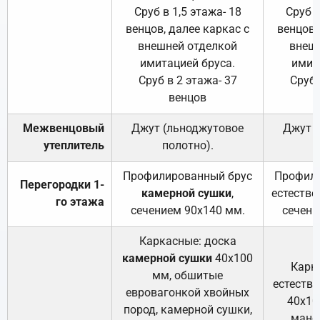
Сруб в 1,5 этажа- 18
Сруб в
венцов, далее каркас с
венцов,
внешней отделкой
внеш
имитацией бруса.
имит
Сруб в 2 этажа- 37
Сруб 
венцов
Межвенцовый
Джут (льноджутовое
Джут 
утеплитель
полотно).
п
Профилированный брус
Профили
Перегородки 1-
камерной сушки
,
естестве
го этажа
сечением 90х140 мм.
сечени
Каркасные: доска
камерной сушки
40х100
Карк
мм, обшитые
естеств
евровагонкой хвойных
40х10
пород, камерной сушки,
манса