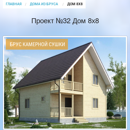
ГЛАВНАЯ
ДОМА ИЗ БРУСА
CURRENT:
ДОМ 8Х8
Проект №32 Дом 8х8
БРУС КАМЕРНОЙ СУШКИ