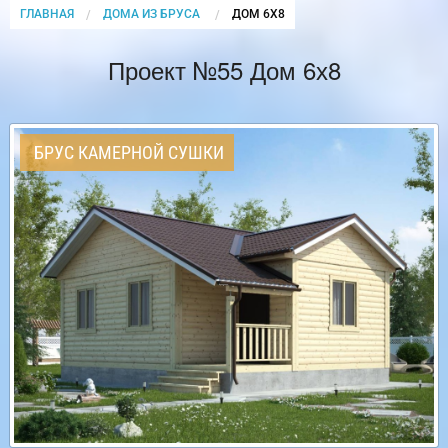
ГЛАВНАЯ
ДОМА ИЗ БРУСА
CURRENT:
ДОМ 6Х8
Проект №55 Дом 6х8
БРУС КАМЕРНОЙ СУШКИ