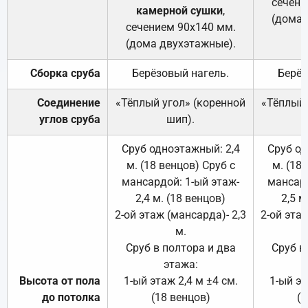
сечени
камерной сушки
,
(дома 
сечением 90х140 мм.
(дома двухэтажные).
Сборка сруба
Берёзовый нагель.
Берёз
Соединение
«Тёплый угол» (коренной
«Тёплый 
углов сруба
шип).
Сруб одноэтажный: 2,4
Сруб од
м. (18 венцов) Сруб с
м. (18
мансардой: 1-ый этаж-
мансард
2,4 м. (18 венцов)
2,5 м
2-ой этаж (мансарда)- 2,3
2-ой этаж
м.
Сруб в полтора и два
Сруб в
этажа:
Высота от пола
1-ый этаж 2,4 м ±4 см.
1-ый эт
до потолка
(18 венцов)
(1