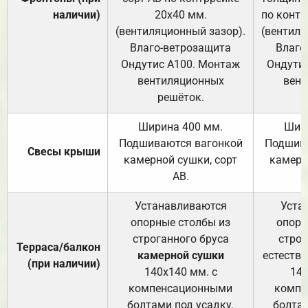
наличии)
20х40 мм.
по контр
(вентиляционный зазор).
(вентиля
Влаго-ветрозащита
Влаго
Ондутис А100. Монтаж
Ондути
вентиляционных
вент
решёток.
Ширина 400 мм.
Шир
Подшиваются вагонкой
Подшива
Свесы крыши
камерной сушки, сорт
камерн
АВ.
Устанавливаются
Уста
опорные столбы из
опорн
строганного бруса
строг
Терраса/балкон
камерной сушки
естеств
(при наличии)
140х140 мм. с
140
компенсационными
компе
болтами под усадку.
болтам