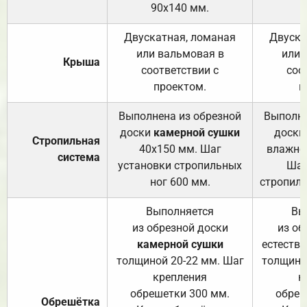
90х140 мм.
Двускатная, ломаная
Двуска
или вальмовая в
или 
Крыша
соответствии с
соо
проектом.
п
Выполнена из обрезной
Выполне
доски
камерной сушки
доски
Стропильная
40х150 мм. Шаг
влажно
система
установки стропильных
Шаг
ног 600 мм.
стропиль
Выполняется
Вы
из обрезной доски
из об
камерной сушки
естеств
толщиной 20-22 мм. Шаг
толщино
крепления
к
обрешетки 300 мм.
обреш
Обрешётка