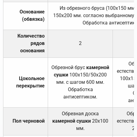
Из обрезного бруса (100х150 мм.
Основание
150х200 мм. согласно выбранному с
(обвязка)
Обработка антисептик
Количество
рядов
2
основания
Обр
Обрезной брус
камерной
естеств
сушки
100х150/50х200
Цокольное
100х15
мм. с шагом 600 мм.
перекрытие
шаг
Обработка
О
антисептиком.
ант
Обрезная доска
Обр
Пол черновой
камерной сушки
20х100
естеств
мм.
2