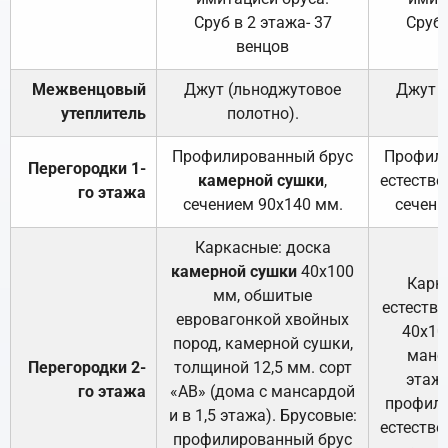
Сруб в 2 этажа- 37
Сруб 
венцов
Межвенцовый
Джут (льноджутовое
Джут 
утеплитель
полотно).
п
Профилированный брус
Профили
Перегородки 1-
камерной сушки
,
естестве
го этажа
сечением 90х140 мм.
сечени
Каркасные: доска
камерной сушки
40х100
Карк
мм, обшитые
естеств
евровагонкой хвойных
40х10
пород, камерной сушки,
манса
Перегородки 2-
толщиной 12,5 мм. сорт
этажа
го этажа
«АВ» (дома с мансардой
профили
и в 1,5 этажа). Брусовые:
естестве
профилированный брус