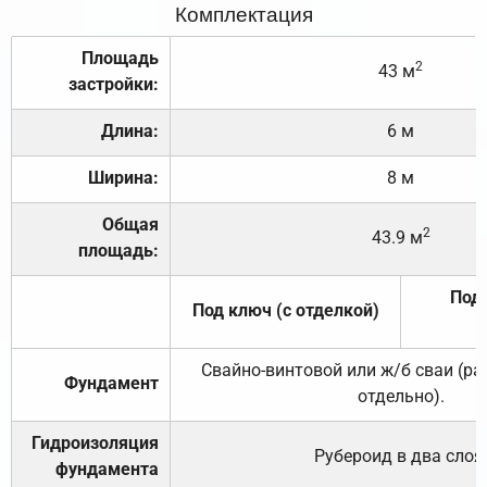
Комплектация
Площадь
2
43 м
застройки:
Длина:
6 м
Ширина:
8 м
Общая
2
43.9 м
площадь:
Под 
Под ключ (с отделкой)
Свайно-винтовой или ж/б сваи (р
Фундамент
отдельно).
Гидроизоляция
Рубероид в два слоя
фундамента