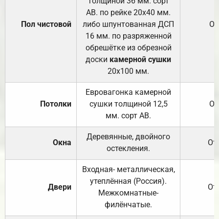
толщиной 36 мм. сорт
АВ. по рейке 20х40 мм.
Пол чистовой
либо шпунтованная ДСП
От
16 мм. по разряженной
обрешётке из обрезной
доски
камерной сушки
20х100 мм.
Евровагонка камерной
Потолки
сушки толщиной 12,5
От
мм. сорт АВ.
Деревянные, двойного
Окна
От
остекления.
Входная- металлическая,
утеплённая (Россия).
Двери
От
Межкомнатные-
филёнчатые.