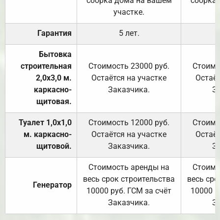
сборка дома на вашем
сборка
участке.
Гарантия
5 лет.
Бытовка
строительная
Стоимость 23000 руб.
Стоимо
2,0х3,0 м.
Остаётся на участке
Остаёт
каркасно-
Заказчика.
З
щитовая.
Туалет 1,0х1,0
Стоимость 12000 руб.
Стоимо
м. каркасно-
Остаётся на участке
Остаёт
щитовой.
Заказчика.
З
Стоимость аренды на
Стоимо
весь срок строительства
весь сро
Генератор
10000 руб. ГСМ за счёт
10000 р
Заказчика.
З