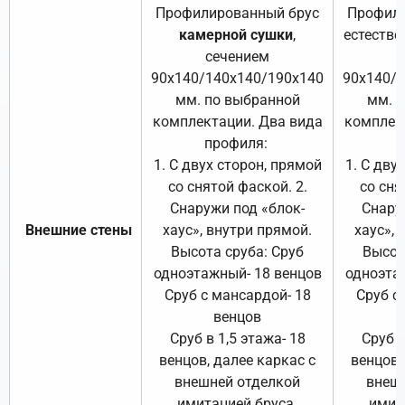
Профилированный брус
Профили
камерной сушки
,
естестве
сечением
с
90х140/140х140/190х140
90х140/
мм. по выбранной
мм. 
комплектации. Два вида
комплек
профиля:
п
1. С двух сторон, прямой
1. С дву
со снятой фаской. 2.
со сня
Снаружи под «блок-
Снару
Внешние стены
хаус», внутри прямой.
хаус», 
Высота сруба: Сруб
Высот
одноэтажный- 18 венцов
одноэта
Сруб с мансардой- 18
Сруб с
венцов
Сруб в 1,5 этажа- 18
Сруб в
венцов, далее каркас с
венцов,
внешней отделкой
внеш
имитацией бруса.
имит