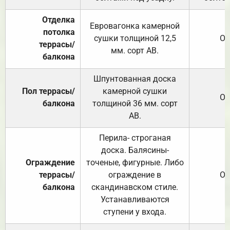
Отделка
Евровагонка камерной
потолка
сушки толщиной 12,5
От
террасы/
мм. сорт АВ.
балкона
Шпунтованная доска
Пол террасы/
камерной сушки
От
балкона
толщиной 36 мм. сорт
АВ.
Перила- строганая
доска. Балясины-
Ограждение
точеные, фигурные. Либо
террасы/
ограждение в
От
балкона
скандинавском стиле.
Устанавливаются
ступени у входа.