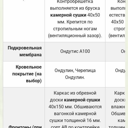
Контробрешётка
Конт
выполняется из бруска
выполня
камерной сушки
40х50
естеств
мм. Крепится по
40х50 м
стропильным ногам
строп
(вентиляционный зазор).
(вентиля
Подкровельная
Ондутис А100
Он
мембрана
Кровельное
Ондулин, Черепица
Ондул
покрытие (на
Ондулин.
выбор)
Каркас из обрезной
Карка
доски
камерной сушки
доски
40х150 мм. Обшиваются
влажно
вагонкой камерной
Обшива
сушки толщиной 16 мм.
каме
Фронтоны (при
сорт АВ по контррейке
толщиной