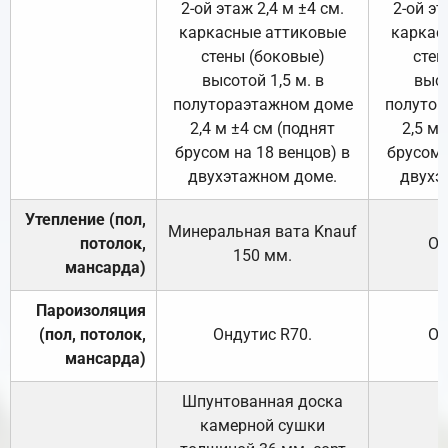
2-ой этаж 2,4 м ±4 см.
2-ой эт
каркасные аттиковые
каркас
стены (боковые)
стен
высотой 1,5 м. в
высо
полутораэтажном доме
полутор
2,4 м ±4 см (поднят
2,5 м 
брусом на 18 венцов) в
брусом 
двухэтажном доме.
двухэ
Утепление (пол,
Минеральная вата
Knauf
потолок,
От
150
мм.
мансарда)
Пароизоляция
(пол, потолок,
Ондутис
R70
.
От
мансарда)
Шпунтованная доска
камерной сушки