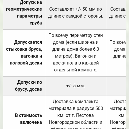
Допуск на
геометрические
Составляет +/- 50 мм по
Составля
параметры
длине с каждой стороны.
длине с 
сруба
По всему периметру стен
Допускается
дома (если ширина и
По всему
стыковка бруса,
длина дома более 6,0
дома (
вагонки и
метров). Вагонки и
длина 
половой доски
доски пола в каждой
отдельной комнате.
Допуски по
+/- 5 мм.
брусу, доске
Доставка комплекта
Достав
материала в радиусе 500
материал
В стоимость
км. от г. Пестова
км. 
включена
Новгородской области и
Новгоро