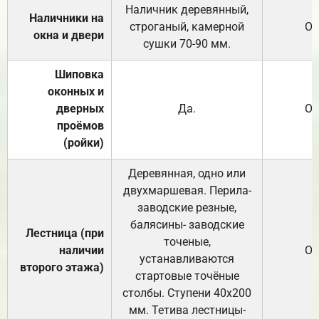
Наличник деревянный,
Наличники на
строганый, камерной
От
окна и двери
сушки 70-90 мм.
Шиповка
оконных и
дверных
Да.
От
проёмов
(ройки)
Деревянная, одно или
двухмаршевая. Перила-
заводские резные,
балясины- заводские
Лестница (при
точеные,
наличии
От
устанавливаются
второго этажа)
стартовые точёные
столбы. Ступени 40х200
мм. Тетива лестницы-