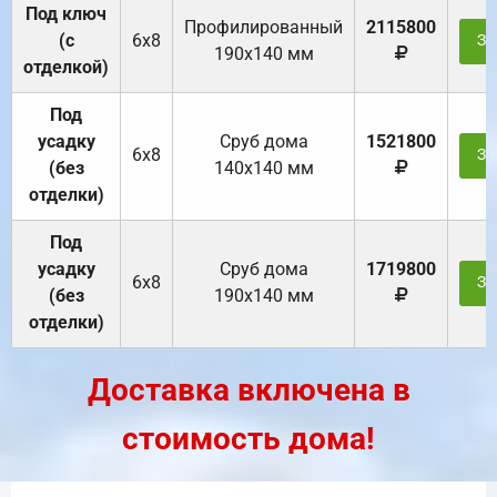
Под ключ
Профилированный
2115800
(с
6х8
За
190х140 мм
отделкой)
Под
усадку
Cруб дома
1521800
6х8
За
(без
140х140 мм
отделки)
Под
усадку
Cруб дома
1719800
6х8
За
(без
190х140 мм
отделки)
Доставка включена в
стоимость дома!