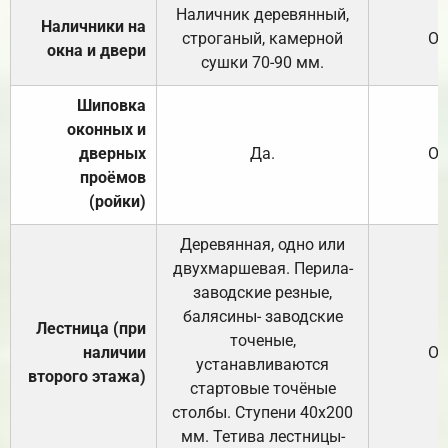
Наличник деревянный,
Наличники на
строганый, камерной
От
окна и двери
сушки 70-90 мм.
Шиповка
оконных и
дверных
Да.
От
проёмов
(ройки)
Деревянная, одно или
двухмаршевая. Перила-
заводские резные,
балясины- заводские
Лестница (при
точеные,
наличии
От
устанавливаются
второго этажа)
стартовые точёные
столбы. Ступени 40х200
мм. Тетива лестницы-