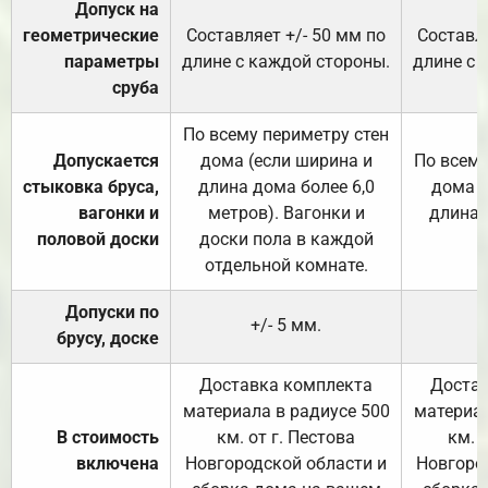
Допуск на
геометрические
Составляет +/- 50 мм по
Составля
параметры
длине с каждой стороны.
длине с 
сруба
По всему периметру стен
Допускается
дома (если ширина и
По всему
стыковка бруса,
длина дома более 6,0
дома (
вагонки и
метров). Вагонки и
длина 
половой доски
доски пола в каждой
отдельной комнате.
Допуски по
+/- 5 мм.
брусу, доске
Доставка комплекта
Достав
материала в радиусе 500
материал
В стоимость
км. от г. Пестова
км. 
включена
Новгородской области и
Новгоро