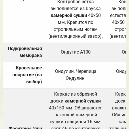
Контробрешётка
Конт
выполняется из бруска
выполня
камерной сушки
40х50
естеств
мм. Крепится по
40х50 м
стропильным ногам
строп
(вентиляционный зазор).
(вентиля
Подкровельная
Ондутис А100
Он
мембрана
Кровельное
Ондулин, Черепица
Ондул
покрытие (на
Ондулин.
выбор)
Каркас из обрезной
Карка
доски
камерной сушки
доски
40х150 мм. Обшиваются
влажно
вагонкой камерной
Обшива
сушки толщиной 16 мм.
каме
Фронтоны (при
сорт АВ по контррейке
толщиной