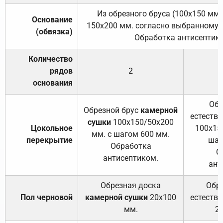
Из обрезного бруса (100х150 мм.
Основание
150х200 мм. согласно выбранному с
(обвязка)
Обработка антисептик
Количество
рядов
2
основания
Обр
Обрезной брус
камерной
естеств
сушки
100х150/50х200
Цокольное
100х15
мм. с шагом 600 мм.
перекрытие
шаг
Обработка
О
антисептиком.
ант
Обрезная доска
Обр
Пол черновой
камерной сушки
20х100
естеств
мм.
2