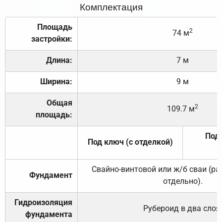
Комплектация
Площадь
2
74 м
застройки:
Длина:
7 м
Ширина:
9 м
Общая
2
109.7 м
площадь:
Под 
Под ключ (с отделкой)
Свайно-винтовой или ж/б сваи (р
Фундамент
отдельно).
Гидроизоляция
Рубероид в два слоя
фундамента