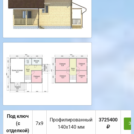
Под ключ
Профилированный
3725400
(с
7х9
За
140х140 мм
отделкой)