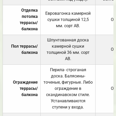
Отделка
Евровагонка камерной
потолка
сушки толщиной 12,5
От
террасы/
мм. сорт АВ.
балкона
Шпунтованная доска
Пол террасы/
камерной сушки
От
балкона
толщиной 36 мм. сорт
АВ.
Перила- строганая
доска. Балясины-
Ограждение
точеные, фигурные. Либо
террасы/
ограждение в
От
балкона
скандинавском стиле.
Устанавливаются
ступени у входа.