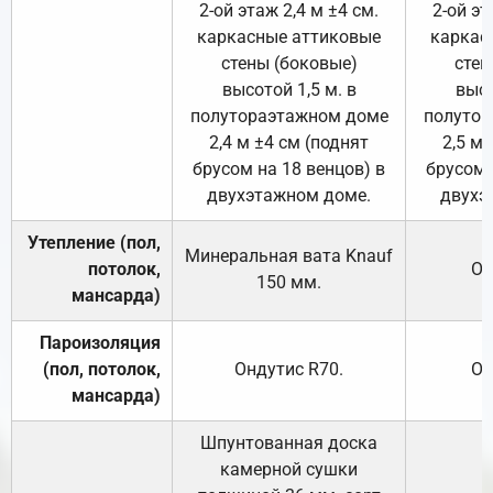
2-ой этаж 2,4 м ±4 см.
2-ой эт
каркасные аттиковые
каркас
стены (боковые)
стен
высотой 1,5 м. в
высо
полутораэтажном доме
полутор
2,4 м ±4 см (поднят
2,5 м 
брусом на 18 венцов) в
брусом 
двухэтажном доме.
двухэ
Утепление (пол,
Минеральная вата
Knauf
потолок,
От
150
мм.
мансарда)
Пароизоляция
(пол, потолок,
Ондутис
R70
.
От
мансарда)
Шпунтованная доска
камерной сушки