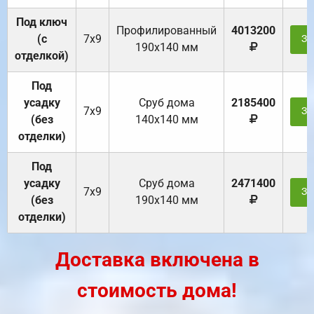
Под ключ
Профилированный
4013200
(с
7х9
За
190х140 мм
отделкой)
Под
усадку
Cруб дома
2185400
7х9
За
(без
140х140 мм
отделки)
Под
усадку
Cруб дома
2471400
7х9
За
(без
190х140 мм
отделки)
Доставка включена в
стоимость дома!