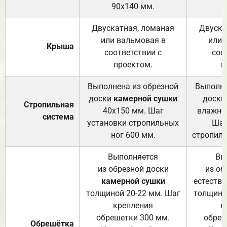
90х140 мм.
Двускатная, ломаная
Двуска
или вальмовая в
или 
Крыша
соответствии с
соо
проектом.
п
Выполнена из обрезной
Выполне
доски
камерной сушки
доски
Стропильная
40х150 мм. Шаг
влажно
система
установки стропильных
Шаг
ног 600 мм.
стропиль
Выполняется
Вы
из обрезной доски
из об
камерной сушки
естеств
толщиной 20-22 мм. Шаг
толщино
крепления
к
обрешетки 300 мм.
обреш
Обрешётка