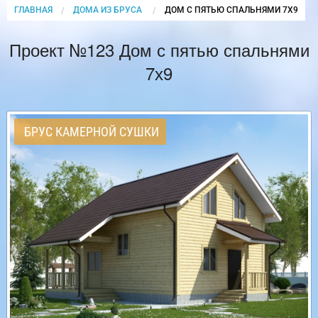
ГЛАВНАЯ
ДОМА ИЗ БРУСА
CURRENT:
ДОМ С ПЯТЬЮ СПАЛЬНЯМИ 7Х9
Проект №123 Дом с пятью спальнями
7х9
БРУС КАМЕРНОЙ СУШКИ