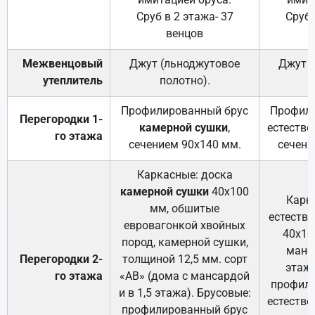
Сруб в 2 этажа- 37
Сруб 
венцов
Межвенцовый
Джут (льноджутовое
Джут 
утеплитель
полотно).
п
Профилированный брус
Профили
Перегородки 1-
камерной сушки
,
естестве
го этажа
сечением 90х140 мм.
сечени
Каркасные: доска
камерной сушки
40х100
Карк
мм, обшитые
естеств
евровагонкой хвойных
40х10
пород, камерной сушки,
манса
Перегородки 2-
толщиной 12,5 мм. сорт
этажа
го этажа
«АВ» (дома с мансардой
профили
и в 1,5 этажа). Брусовые:
естестве
профилированный брус