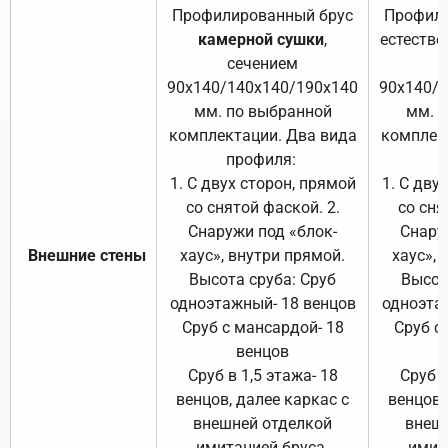
Профилированный брус
Профили
камерной сушки
,
естестве
сечением
с
90х140/140х140/190х140
90х140/
мм. по выбранной
мм. 
комплектации. Два вида
комплек
профиля:
п
1. С двух сторон, прямой
1. С дву
со снятой фаской. 2.
со сня
Снаружи под «блок-
Снару
Внешние стены
хаус», внутри прямой.
хаус», 
Высота сруба: Сруб
Высот
одноэтажный- 18 венцов
одноэта
Сруб с мансардой- 18
Сруб с
венцов
Сруб в 1,5 этажа- 18
Сруб в
венцов, далее каркас с
венцов,
внешней отделкой
внеш
имитацией бруса.
имит