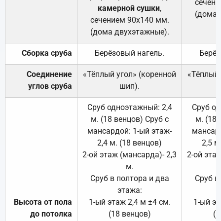
сечени
камерной сушки
,
(дома 
сечением 90х140 мм.
(дома двухэтажные).
Сборка сруба
Берёзовый нагель.
Берёз
Соединение
«Тёплый угол» (коренной
«Тёплый 
углов сруба
шип).
Сруб одноэтажный: 2,4
Сруб од
м. (18 венцов) Сруб с
м. (18
мансардой: 1-ый этаж-
мансард
2,4 м. (18 венцов)
2,5 м
2-ой этаж (мансарда)- 2,3
2-ой этаж
м.
Сруб в полтора и два
Сруб в
этажа:
Высота от пола
1-ый этаж 2,4 м ±4 см.
1-ый эт
до потолка
(18 венцов)
(1