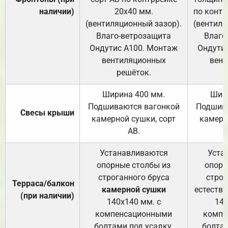
наличии)
20х40 мм.
по контр
(вентиляционный зазор).
(вентиля
Влаго-ветрозащита
Влаго
Ондутис А100. Монтаж
Ондути
вентиляционных
вент
решёток.
Ширина 400 мм.
Шир
Подшиваются вагонкой
Подшива
Свесы крыши
камерной сушки, сорт
камерн
АВ.
Устанавливаются
Уста
опорные столбы из
опорн
строганного бруса
строг
Терраса/балкон
камерной сушки
естеств
(при наличии)
140х140 мм. с
140
компенсационными
компе
болтами под усадку.
болтам