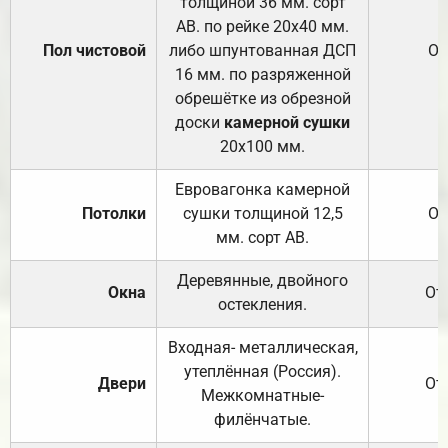
толщиной 36 мм. сорт
АВ. по рейке 20х40 мм.
Пол чистовой
либо шпунтованная ДСП
От
16 мм. по разряженной
обрешётке из обрезной
доски
камерной сушки
20х100 мм.
Евровагонка камерной
Потолки
сушки толщиной 12,5
От
мм. сорт АВ.
Деревянные, двойного
Окна
От
остекления.
Входная- металлическая,
утеплённая (Россия).
Двери
От
Межкомнатные-
филёнчатые.