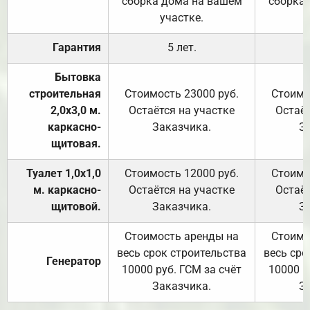
сборка дома на вашем
сборка
участке.
Гарантия
5 лет.
Бытовка
строительная
Стоимость 23000 руб.
Стоимо
2,0х3,0 м.
Остаётся на участке
Остаёт
каркасно-
Заказчика.
З
щитовая.
Туалет 1,0х1,0
Стоимость 12000 руб.
Стоимо
м. каркасно-
Остаётся на участке
Остаёт
щитовой.
Заказчика.
З
Стоимость аренды на
Стоимо
весь срок строительства
весь сро
Генератор
10000 руб. ГСМ за счёт
10000 р
Заказчика.
З