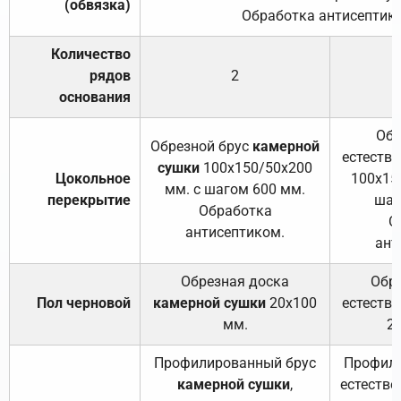
(обвязка)
Обработка антисептик
Количество
рядов
2
основания
Обр
Обрезной брус
камерной
естеств
сушки
100х150/50х200
Цокольное
100х15
мм. с шагом 600 мм.
перекрытие
шаг
Обработка
О
антисептиком.
ант
Обрезная доска
Обр
Пол черновой
камерной сушки
20х100
естеств
мм.
2
Профилированный брус
Профили
камерной сушки
,
естестве