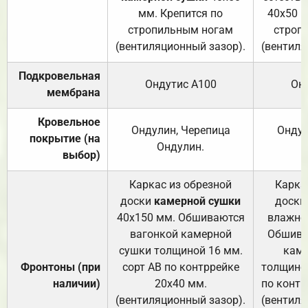
мм. Крепится по
40х50 м
стропильным ногам
строп
(вентиляционный зазор).
(вентиля
Подкровельная
Ондутис А100
Он
мембрана
Кровельное
Ондулин, Черепица
Ондул
покрытие (на
Ондулин.
выбор)
Каркас из обрезной
Карка
доски
камерной сушки
доски
40х150 мм. Обшиваются
влажно
вагонкой камерной
Обшива
сушки толщиной 16 мм.
каме
Фронтоны (при
сорт АВ по контррейке
толщиной
наличии)
20х40 мм.
по контр
(вентиляционный зазор).
(вентиля