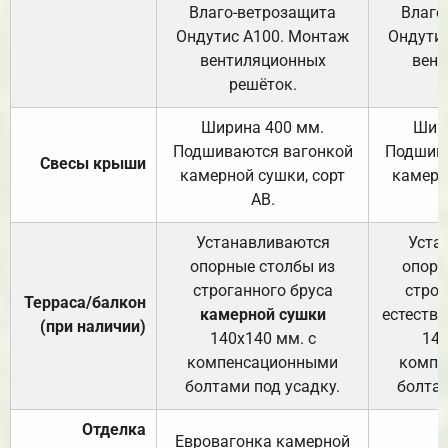
Влаго-ветрозащита
Влаго
Ондутис А100. Монтаж
Ондути
вентиляционных
вент
решёток.
Ширина 400 мм.
Шир
Подшиваются вагонкой
Подшива
Свесы крыши
камерной сушки, сорт
камерн
АВ.
Устанавливаются
Уста
опорные столбы из
опорн
строганного бруса
строг
Терраса/балкон
камерной сушки
естеств
(при наличии)
140х140 мм. с
140
компенсационными
компе
болтами под усадку.
болтам
Отделка
Евровагонка камерной