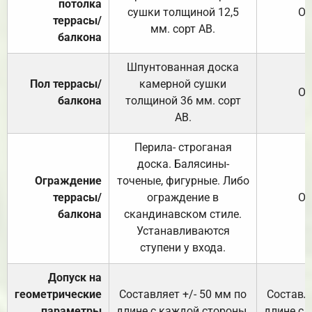
потолка
сушки толщиной 12,5
От
террасы/
мм. сорт АВ.
балкона
Шпунтованная доска
Пол террасы/
камерной сушки
От
балкона
толщиной 36 мм. сорт
АВ.
Перила- строганая
доска. Балясины-
Ограждение
точеные, фигурные. Либо
террасы/
ограждение в
От
балкона
скандинавском стиле.
Устанавливаются
ступени у входа.
Допуск на
геометрические
Составляет +/- 50 мм по
Составля
параметры
длине с каждой стороны.
длине с 