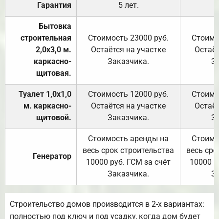
Гарантия
5 лет.
Бытовка
строительная
Стоимость 23000 руб.
Стоимо
2,0х3,0 м.
Остаётся на участке
Остаёт
каркасно-
Заказчика.
З
щитовая.
Туалет 1,0х1,0
Стоимость 12000 руб.
Стоимо
м. каркасно-
Остаётся на участке
Остаёт
щитовой.
Заказчика.
З
Стоимость аренды на
Стоимо
весь срок строительства
весь сро
Генератор
10000 руб. ГСМ за счёт
10000 р
Заказчика.
З
Строительство домов производится в 2-х вариантах:
полностью под ключ и под усадку, когда дом будет