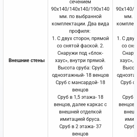
сечением
с
90х140/140х140/190х140
90х140/
мм. по выбранной
мм. 
комплектации. Два вида
комплек
профиля:
п
1. С двух сторон, прямой
1. С дву
со снятой фаской. 2.
со сня
Снаружи под «блок-
Снару
Внешние стены
хаус», внутри прямой.
хаус», 
Высота сруба: Сруб
Высот
одноэтажный- 18 венцов
одноэта
Сруб с мансардой- 18
Сруб с
венцов
Сруб в 1,5 этажа- 18
Сруб в
венцов, далее каркас с
венцов,
внешней отделкой
внеш
имитацией бруса.
имит
Сруб в 2 этажа- 37
Сруб 
венцов