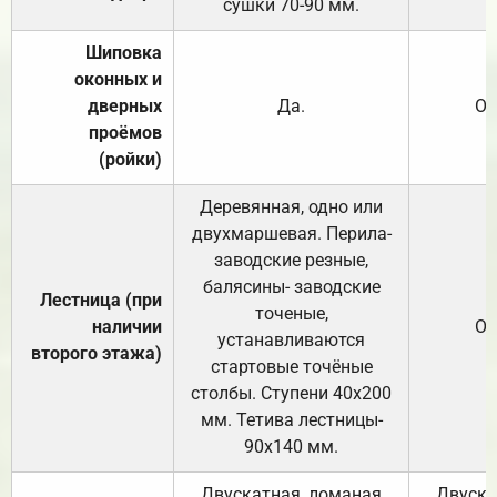
сушки 70-90 мм.
Шиповка
оконных и
дверных
Да.
От
проёмов
(ройки)
Деревянная, одно или
двухмаршевая. Перила-
заводские резные,
балясины- заводские
Лестница (при
точеные,
наличии
От
устанавливаются
второго этажа)
стартовые точёные
столбы. Ступени 40х200
мм. Тетива лестницы-
90х140 мм.
Двускатная, ломаная
Двуска