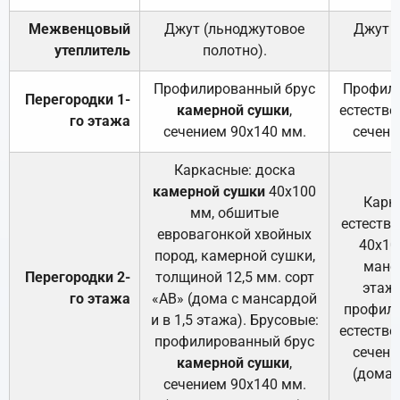
Межвенцовый
Джут (льноджутовое
Джут 
утеплитель
полотно).
п
Профилированный брус
Профили
Перегородки 1-
камерной сушки
,
естестве
го этажа
сечением 90х140 мм.
сечени
Каркасные: доска
камерной сушки
40х100
Карк
мм, обшитые
естеств
евровагонкой хвойных
40х10
пород, камерной сушки,
манса
Перегородки 2-
толщиной 12,5 мм. сорт
этажа
го этажа
«АВ» (дома с мансардой
профили
и в 1,5 этажа). Брусовые:
естестве
профилированный брус
сечени
камерной сушки
,
(дома 
сечением 90х140 мм.