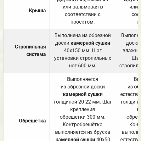
или вальмовая в
или 
Крыша
соответствии с
соо
проектом.
п
Выполнена из обрезной
Выполне
доски
камерной сушки
доски
Стропильная
40х150 мм. Шаг
влажно
система
установки стропильных
Шаг
ног 600 мм.
стропиль
Выполняется
Вы
из обрезной доски
из об
камерной сушки
естеств
толщиной 20-22 мм. Шаг
толщино
крепления
к
обрешетки 300 мм.
обреш
Обрешётка
Контробрешётка
Конт
выполняется из бруска
выполня
камерной сушки
40х50
естеств