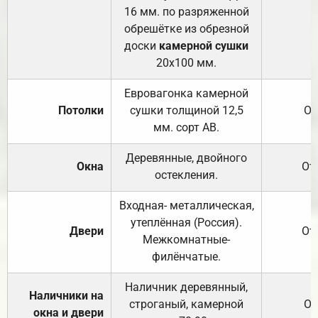
16 мм. по разряженной
обрешётке из обрезной
доски
камерной сушки
20х100 мм.
Евровагонка камерной
Потолки
сушки толщиной 12,5
От
мм. сорт АВ.
Деревянные, двойного
Окна
От
остекления.
Входная- металлическая,
утеплённая (Россия).
Двери
От
Межкомнатные-
филёнчатые.
Наличник деревянный,
Наличники на
строганый, камерной
От
окна и двери