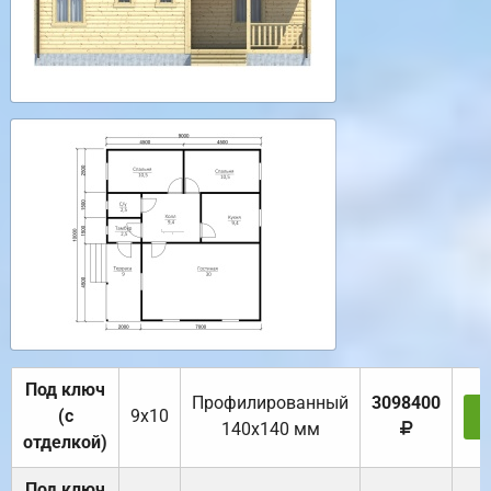
Под ключ
Профилированный
3098400
(с
9х10
З
140х140 мм
отделкой)
Под ключ