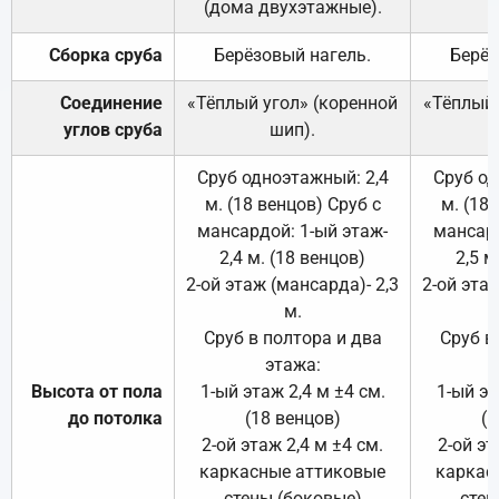
(дома двухэтажные).
Сборка сруба
Берёзовый нагель.
Берёз
Соединение
«Тёплый угол» (коренной
«Тёплый 
углов сруба
шип).
Сруб одноэтажный: 2,4
Сруб од
м. (18 венцов) Сруб с
м. (18
мансардой: 1-ый этаж-
мансард
2,4 м. (18 венцов)
2,5 м
2-ой этаж (мансарда)- 2,3
2-ой этаж
м.
Сруб в полтора и два
Сруб в
этажа:
Высота от пола
1-ый этаж 2,4 м ±4 см.
1-ый эт
до потолка
(18 венцов)
(1
2-ой этаж 2,4 м ±4 см.
2-ой эт
каркасные аттиковые
каркас
стены (боковые)
стен