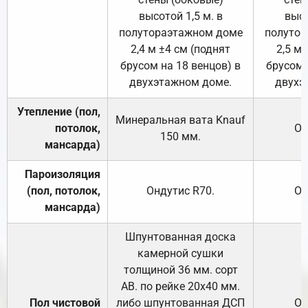
высотой 1,5 м. в
высо
полутораэтажном доме
полутор
2,4 м ±4 см (поднят
2,5 м 
брусом на 18 венцов) в
брусом 
двухэтажном доме.
двухэ
Утепление (пол,
Минеральная вата
Knauf
потолок,
От
150
мм.
мансарда)
Пароизоляция
(пол, потолок,
Ондутис
R70
.
От
мансарда)
Шпунтованная доска
камерной сушки
толщиной 36 мм. сорт
АВ. по рейке 20х40 мм.
Пол чистовой
либо шпунтованная ДСП
От