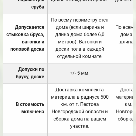
сруба
По всему периметру стен
Допускается
дома (если ширина и
По всему
стыковка бруса,
длина дома более 6,0
дома (
вагонки и
метров). Вагонки и
длина 
половой доски
доски пола в каждой
отдельной комнате.
Допуски по
+/- 5 мм.
брусу, доске
Доставка комплекта
Достав
материала в радиусе 500
материал
В стоимость
км. от г. Пестова
км. 
включена
Новгородской области и
Новгоро
сборка дома на вашем
сборка
участке.