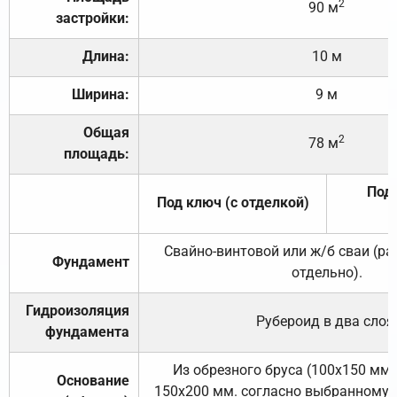
2
90 м
застройки:
Длина:
10 м
Ширина:
9 м
Общая
2
78 м
площадь:
Под 
Под ключ (с отделкой)
Свайно-винтовой или ж/б сваи (р
Фундамент
отдельно).
Гидроизоляция
Рубероид в два слоя
фундамента
Из обрезного бруса (100х150 мм.
Основание
150х200 мм. согласно выбранному с