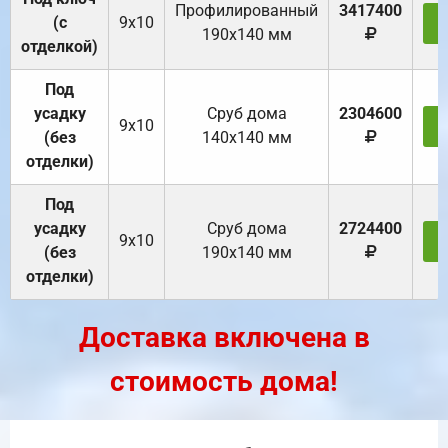
Профилированный
3417400
(с
9х10
З
190х140 мм
отделкой)
Под
усадку
Cруб дома
2304600
9х10
З
(без
140х140 мм
отделки)
Под
усадку
Cруб дома
2724400
9х10
З
(без
190х140 мм
отделки)
Доставка включена в
стоимость дома!