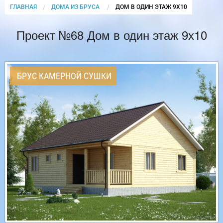
ГЛАВНАЯ
ДОМА ИЗ БРУСА
CURRENT:
ДОМ В ОДИН ЭТАЖ 9Х10
Проект №68 Дом в один этаж 9х10
БРУС КАМЕРНОЙ СУШКИ