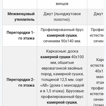
венцов
Межвенцовый
Джут (льноджутовое
Джут 
утеплитель
полотно).
п
Профилированный брус
Профили
Перегородки 1-
камерной сушки
,
естестве
го этажа
сечением 90х140 мм.
сечени
Каркасные: доска
камерной сушки
40х100
Карк
мм, обшитые
естеств
евровагонкой хвойных
40х10
пород, камерной сушки,
манса
Перегородки 2-
толщиной 12,5 мм. сорт
этажа
го этажа
«АВ» (дома с мансардой
профили
и в 1,5 этажа). Брусовые:
естестве
профилированный брус
сечени
камерной сушки
,
(дома 