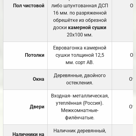
Пол чистовой
либо шпунтованная ДСП
От
16 мм. по разряженной
обрешётке из обрезной
доски
камерной сушки
20х100 мм.
Евровагонка камерной
Потолки
сушки толщиной 12,5
От
мм. сорт АВ.
Деревянные, двойного
Окна
От
остекления.
Входная- металлическая,
утеплённая (Россия).
Двери
От
Межкомнатные-
филёнчатые.
Наличник деревянный,
Наличники на