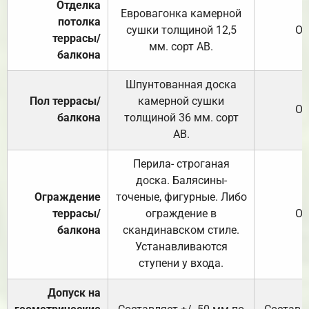
Отделка
Евровагонка камерной
потолка
сушки толщиной 12,5
От
террасы/
мм. сорт АВ.
балкона
Шпунтованная доска
Пол террасы/
камерной сушки
От
балкона
толщиной 36 мм. сорт
АВ.
Перила- строганая
доска. Балясины-
Ограждение
точеные, фигурные. Либо
террасы/
ограждение в
От
балкона
скандинавском стиле.
Устанавливаются
ступени у входа.
Допуск на