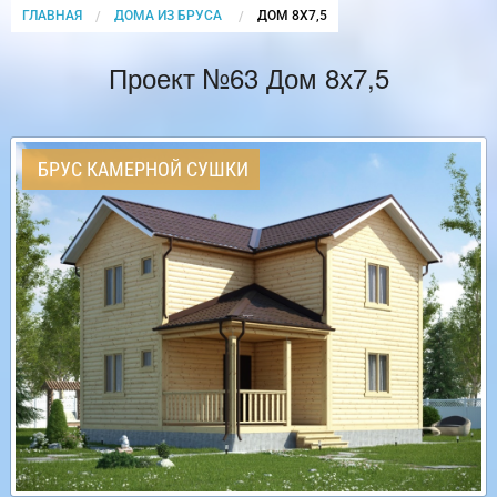
ГЛАВНАЯ
ДОМА ИЗ БРУСА
CURRENT:
ДОМ 8Х7,5
Проект №63 Дом 8х7,5
БРУС КАМЕРНОЙ СУШКИ