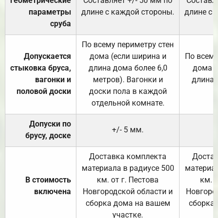
геометрические
Составляет +/- 50 мм по
Составля
параметры
длине с каждой стороны.
длине с 
сруба
По всему периметру стен
Допускается
дома (если ширина и
По всему
стыковка бруса,
длина дома более 6,0
дома (
вагонки и
метров). Вагонки и
длина 
половой доски
доски пола в каждой
отдельной комнате.
Допуски по
+/- 5 мм.
брусу, доске
Доставка комплекта
Достав
материала в радиусе 500
материал
В стоимость
км. от г. Пестова
км. 
включена
Новгородской области и
Новгоро
сборка дома на вашем
сборка
участке.