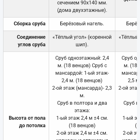
сечением 90х140 мм.
(дома двухэтажные).
Сборка сруба
Берёзовый нагель.
Берёз
Соединение
«Тёплый угол» (коренной
«Тёплый 
углов сруба
шип).
Сруб одноэтажный: 2,4
Сруб од
м. (18 венцов) Сруб с
м. (18
мансардой: 1-ый этаж-
мансард
2,4 м. (18 венцов)
2,5 м
2-ой этаж (мансарда)- 2,3
2-ой этаж
м.
Сруб в полтора и два
Сруб в
этажа:
Высота от пола
1-ый этаж 2,4 м ±4 см.
1-ый эт
до потолка
(18 венцов)
(1
2-ой этаж 2,4 м ±4 см.
2-ой эт