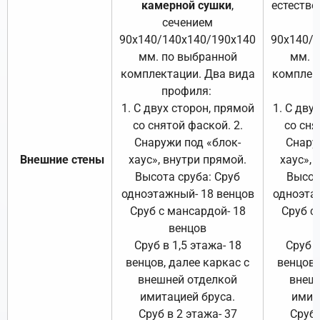
камерной сушки
,
естестве
сечением
с
90х140/140х140/190х140
90х140/
мм. по выбранной
мм. 
комплектации. Два вида
комплек
профиля:
п
1. С двух сторон, прямой
1. С дву
со снятой фаской. 2.
со сня
Снаружи под «блок-
Снару
Внешние стены
хаус», внутри прямой.
хаус», 
Высота сруба: Сруб
Высот
одноэтажный- 18 венцов
одноэта
Сруб с мансардой- 18
Сруб с
венцов
Сруб в 1,5 этажа- 18
Сруб в
венцов, далее каркас с
венцов,
внешней отделкой
внеш
имитацией бруса.
имит
Сруб в 2 этажа- 37
Сруб 