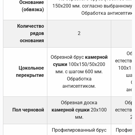
Основание
150х200 мм. согласно выбранному с
(обвязка)
Обработка антисептик
Количество
рядов
2
основания
Обр
Обрезной брус
камерной
естеств
сушки
100х150/50х200
Цокольное
100х15
мм. с шагом 600 мм.
перекрытие
шаг
Обработка
О
антисептиком.
ант
Обрезная доска
Обр
Пол черновой
камерной сушки
20х100
естеств
мм.
2
Профилированный брус
Профили