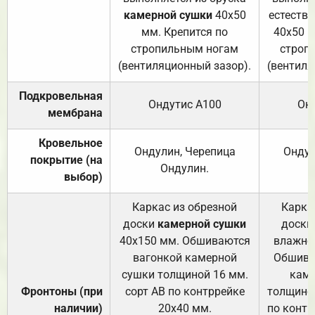
камерной сушки
40х50
естеств
мм. Крепится по
40х50 м
стропильным ногам
строп
(вентиляционный зазор).
(вентиля
Подкровельная
Ондутис А100
Он
мембрана
Кровельное
Ондулин, Черепица
Ондул
покрытие (на
Ондулин.
выбор)
Каркас из обрезной
Карка
доски
камерной сушки
доски
40х150 мм. Обшиваются
влажно
вагонкой камерной
Обшива
сушки толщиной 16 мм.
каме
Фронтоны (при
сорт АВ по контррейке
толщиной
наличии)
20х40 мм.
по контр