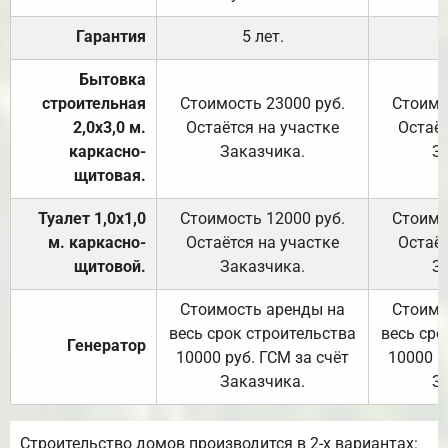
Гарантия
5 лет.
Бытовка
строительная
Стоимость 23000 руб.
Стоимо
2,0х3,0 м.
Остаётся на участке
Остаёт
каркасно-
Заказчика.
З
щитовая.
Туалет 1,0х1,0
Стоимость 12000 руб.
Стоимо
м. каркасно-
Остаётся на участке
Остаёт
щитовой.
Заказчика.
З
Стоимость аренды на
Стоимо
весь срок строительства
весь сро
Генератор
10000 руб. ГСМ за счёт
10000 р
Заказчика.
З
Строительство домов производится в 2-х вариантах: