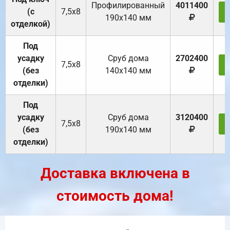
Профилированный
4011400
(с
7,5х8
190х140 мм
отделкой)
Под
усадку
Cруб дома
2702400
7,5х8
(без
140х140 мм
отделки)
Под
усадку
Cруб дома
3120400
7,5х8
(без
190х140 мм
отделки)
Доставка включена в
стоимость дома!