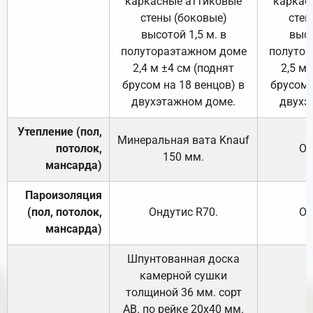
каркасные аттиковые
каркас
стены (боковые)
стен
высотой 1,5 м. в
высо
полутораэтажном доме
полутор
2,4 м ±4 см (поднят
2,5 м 
брусом на 18 венцов) в
брусом 
двухэтажном доме.
двухэ
Утепление (пол,
Минеральная вата
Knauf
потолок,
От
150
мм.
мансарда)
Пароизоляция
(пол, потолок,
Ондутис
R70
.
От
мансарда)
Шпунтованная доска
камерной сушки
толщиной 36 мм. сорт
АВ. по рейке 20х40 мм.