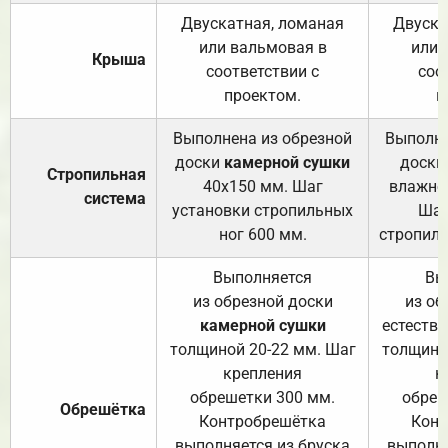
Двускатная, ломаная
Двуска
или вальмовая в
или 
Крыша
соответствии с
соо
проектом.
п
Выполнена из обрезной
Выполне
доски
камерной сушки
доски
Стропильная
40х150 мм. Шаг
влажно
система
установки стропильных
Шаг
ног 600 мм.
стропиль
Выполняется
Вы
из обрезной доски
из об
камерной сушки
естеств
толщиной 20-22 мм. Шаг
толщино
крепления
к
обрешетки 300 мм.
обреш
Обрешётка
Контробрешётка
Конт
выполняется из бруска
выполня