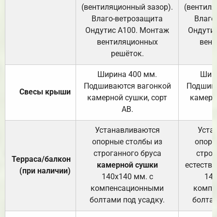
(вентиляционный зазор).
(вентиля
Влаго-ветрозащита
Влаго
Ондутис А100. Монтаж
Ондути
вентиляционных
вент
решёток.
Ширина 400 мм.
Шир
Подшиваются вагонкой
Подшива
Свесы крыши
камерной сушки, сорт
камерн
АВ.
Устанавливаются
Уста
опорные столбы из
опорн
строганного бруса
строг
Терраса/балкон
камерной сушки
естеств
(при наличии)
140х140 мм. с
140
компенсационными
компе
болтами под усадку.
болтам