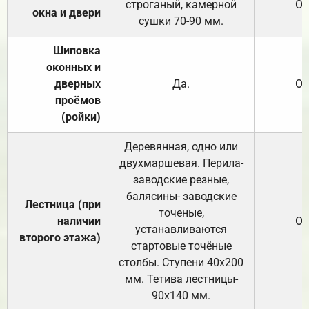
строганый, камерной
От
окна и двери
сушки 70-90 мм.
Шиповка
оконных и
дверных
Да.
От
проёмов
(ройки)
Деревянная, одно или
двухмаршевая. Перила-
заводские резные,
балясины- заводские
Лестница (при
точеные,
наличии
От
устанавливаются
второго этажа)
стартовые точёные
столбы. Ступени 40х200
мм. Тетива лестницы-
90х140 мм.