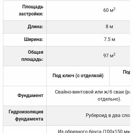
Площадь
2
60 м
застройки:
Длина:
8 м
Ширина:
7.5 м
Общая
2
97 м
площадь:
Под 
Под ключ (с отделкой)
Свайно-винтовой или ж/б сваи (р
Фундамент
отдельно).
Гидроизоляция
Рубероид в два слоя
фундамента
Из обрезного бруса (100х150 мм.