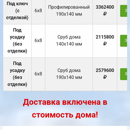
Под ключ
Профилированный
3362400
(с
6х8
За
190х140 мм
отделкой)
Под
усадку
Cруб дома
2115800
6х8
За
(без
140х140 мм
отделки)
Под
усадку
Cруб дома
2579600
6х8
За
(без
190х140 мм
отделки)
Доставка включена в
стоимость дома!