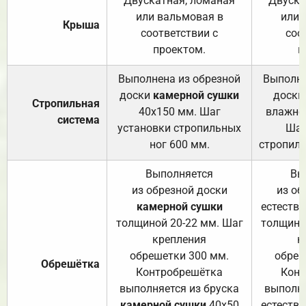
Двускатная, ломаная
Двуска
или вальмовая в
или 
Крыша
соответствии с
соо
проектом.
п
Выполнена из обрезной
Выполне
доски
камерной сушки
доски
Стропильная
40х150 мм. Шаг
влажно
система
установки стропильных
Шаг
ног 600 мм.
стропиль
Выполняется
Вы
из обрезной доски
из об
камерной сушки
естеств
толщиной 20-22 мм. Шаг
толщино
крепления
к
обрешетки 300 мм.
обреш
Обрешётка
Контробрешётка
Конт
выполняется из бруска
выполня
камерной сушки
40х50
естеств