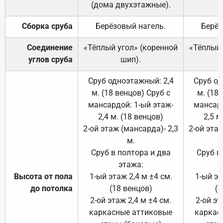
(дома двухэтажные).
Сборка сруба
Берёзовый нагель.
Берёз
Соединение
«Тёплый угол» (коренной
«Тёплый 
углов сруба
шип).
Сруб одноэтажный: 2,4
Сруб од
м. (18 венцов) Сруб с
м. (18
мансардой: 1-ый этаж-
мансард
2,4 м. (18 венцов)
2,5 м
2-ой этаж (мансарда)- 2,3
2-ой этаж
м.
Сруб в полтора и два
Сруб в
этажа:
Высота от пола
1-ый этаж 2,4 м ±4 см.
1-ый эт
до потолка
(18 венцов)
(1
2-ой этаж 2,4 м ±4 см.
2-ой эт
каркасные аттиковые
каркас