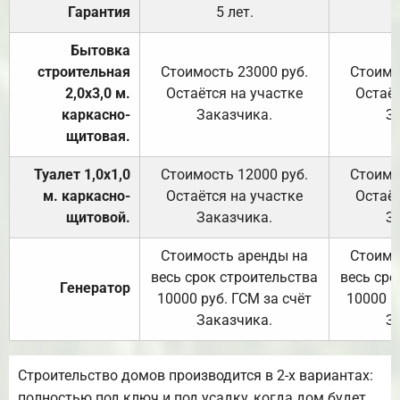
Гарантия
5 лет.
Бытовка
строительная
Стоимость 23000 руб.
Стоимо
2,0х3,0 м.
Остаётся на участке
Остаёт
каркасно-
Заказчика.
З
щитовая.
Туалет 1,0х1,0
Стоимость 12000 руб.
Стоимо
м. каркасно-
Остаётся на участке
Остаёт
щитовой.
Заказчика.
З
Стоимость аренды на
Стоимо
весь срок строительства
весь сро
Генератор
10000 руб. ГСМ за счёт
10000 р
Заказчика.
З
Строительство домов производится в 2-х вариантах:
полностью под ключ и под усадку, когда дом будет