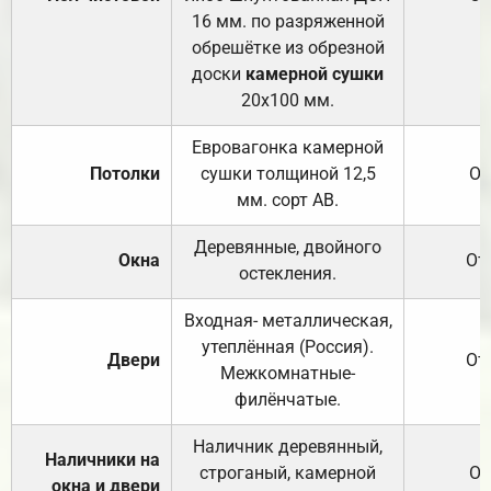
16 мм. по разряженной
обрешётке из обрезной
доски
камерной сушки
20х100 мм.
Евровагонка камерной
Потолки
сушки толщиной 12,5
От
мм. сорт АВ.
Деревянные, двойного
Окна
От
остекления.
Входная- металлическая,
утеплённая (Россия).
Двери
От
Межкомнатные-
филёнчатые.
Наличник деревянный,
Наличники на
строганый, камерной
От
окна и двери