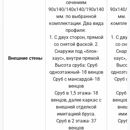
сечением
с
90х140/140х140/190х140
90х140/
мм. по выбранной
мм. 
комплектации. Два вида
комплек
профиля:
п
1. С двух сторон, прямой
1. С дву
со снятой фаской. 2.
со сня
Снаружи под «блок-
Снару
Внешние стены
хаус», внутри прямой.
хаус», 
Высота сруба: Сруб
Высот
одноэтажный- 18 венцов
одноэта
Сруб с мансардой- 18
Сруб с
венцов
Сруб в 1,5 этажа- 18
Сруб в
венцов, далее каркас с
венцов,
внешней отделкой
внеш
имитацией бруса.
имит
Сруб в 2 этажа- 37
Сруб 
венцов