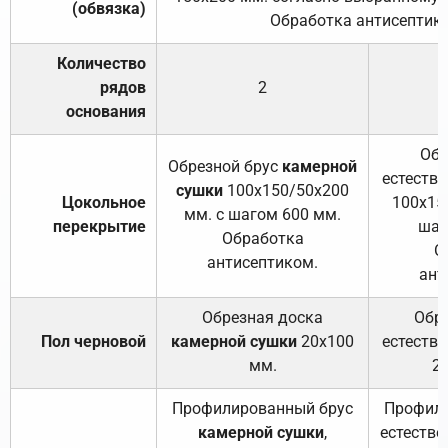
(обвязка)
Обработка антисептик
Количество
рядов
2
основания
Обр
Обрезной брус
камерной
естеств
сушки
100х150/50х200
Цокольное
100х15
мм. с шагом 600 мм.
перекрытие
шаг
Обработка
О
антисептиком.
ант
Обрезная доска
Обр
Пол черновой
камерной сушки
20х100
естеств
мм.
2
Профилированный брус
Профили
камерной сушки
,
естестве