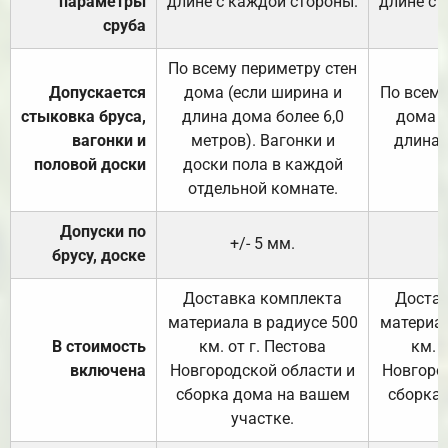
параметры
длине с каждой стороны.
длине с 
сруба
По всему периметру стен
Допускается
дома (если ширина и
По всему
стыковка бруса,
длина дома более 6,0
дома (
вагонки и
метров). Вагонки и
длина 
половой доски
доски пола в каждой
отдельной комнате.
Допуски по
+/- 5 мм.
брусу, доске
Доставка комплекта
Достав
материала в радиусе 500
материал
В стоимость
км. от г. Пестова
км. 
включена
Новгородской области и
Новгоро
сборка дома на вашем
сборка
участке.