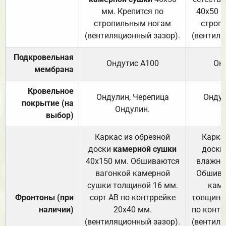
мм. Крепится по
40х50 м
стропильным ногам
строп
(вентиляционный зазор).
(вентиля
Подкровельная
Ондутис А100
Он
мембрана
Кровельное
Ондулин, Черепица
Ондул
покрытие (на
Ондулин.
выбор)
Каркас из обрезной
Карка
доски
камерной сушки
доски
40х150 мм. Обшиваются
влажно
вагонкой камерной
Обшива
сушки толщиной 16 мм.
каме
Фронтоны (при
сорт АВ по контррейке
толщиной
наличии)
20х40 мм.
по контр
(вентиляционный зазор).
(вентиля