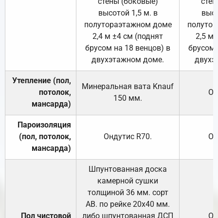
стены (боковые)
стен
высотой 1,5 м. в
высо
полутораэтажном доме
полутор
2,4 м ±4 см (поднят
2,5 м 
брусом на 18 венцов) в
брусом 
двухэтажном доме.
двухэ
Утепление (пол,
Минеральная вата
Knauf
потолок,
От
150
мм.
мансарда)
Пароизоляция
(пол, потолок,
Ондутис
R70
.
От
мансарда)
Шпунтованная доска
камерной сушки
толщиной 36 мм. сорт
АВ. по рейке 20х40 мм.
Пол чистовой
либо шпунтованная ДСП
От