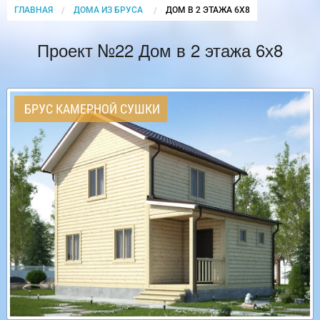
ГЛАВНАЯ
ДОМА ИЗ БРУСА
CURRENT:
ДОМ В 2 ЭТАЖА 6Х8
Проект №22 Дом в 2 этажа 6х8
БРУС КАМЕРНОЙ СУШКИ