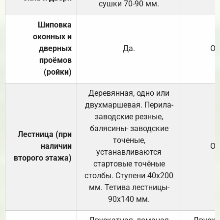
сушки 70-90 мм.
Шиповка
оконных и
дверных
Да.
От
проёмов
(ройки)
Деревянная, одно или
двухмаршевая. Перила-
заводские резные,
балясины- заводские
Лестница (при
точеные,
наличии
От
устанавливаются
второго этажа)
стартовые точёные
столбы. Ступени 40х200
мм. Тетива лестницы-
90х140 мм.