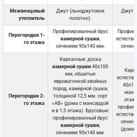
Межвенцовый
Джут (льноджутовое
Джут 
утеплитель
полотно).
п
Профилированный брус
Профили
Перегородки 1-
камерной сушки
,
естестве
го этажа
сечением 90х140 мм.
сечени
Каркасные: доска
камерной сушки
40х100
Карк
мм, обшитые
естеств
евровагонкой хвойных
40х10
пород, камерной сушки,
манса
Перегородки 2-
толщиной 12,5 мм. сорт
этажа
го этажа
«АВ» (дома с мансардой
профили
и в 1,5 этажа). Брусовые:
естестве
профилированный брус
сечени
камерной сушки
,
(дома 
сечением 90х140 мм.