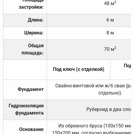
2
48 м
застройки:
Длина:
6 м
Ширина:
8 м
Общая
2
70 м
площадь:
Под 
Под ключ (с отделкой)
Свайно-винтовой или ж/б сваи (р
Фундамент
отдельно).
Гидроизоляция
Рубероид в два слоя
фундамента
Из обрезного бруса (100х150 мм.
Основание
150х200 мм. согласно выбранному с