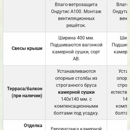
Влаго-ветрозащита
Влаго
Ондутис А100. Монтаж
Ондути
вентиляционных
вент
решёток.
Ширина 400 мм.
Шир
Подшиваются вагонкой
Подшива
Свесы крыши
камерной сушки, сорт
камерн
АВ.
Устанавливаются
Уста
опорные столбы из
опорн
строганного бруса
строг
Терраса/балкон
камерной сушки
естеств
(при наличии)
140х140 мм. с
140
компенсационными
компе
болтами под усадку.
болтам
Отделка
Евровагонка камерной