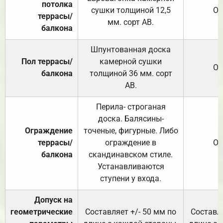
потолка
сушки толщиной 12,5
От
террасы/
мм. сорт АВ.
балкона
Шпунтованная доска
Пол террасы/
камерной сушки
От
балкона
толщиной 36 мм. сорт
АВ.
Перила- строганая
доска. Балясины-
Ограждение
точеные, фигурные. Либо
террасы/
ограждение в
От
балкона
скандинавском стиле.
Устанавливаются
ступени у входа.
Допуск на
геометрические
Составляет +/- 50 мм по
Составля