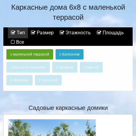
Каркасные дома 6х8 с маленькой
террасой
Тип
Размер
Этажность
Площадь
Все
с маленькой террасой
с балконом
с большой террасой
с эркером
с сауной
с гаражом
с террасой
Садовые каркасные домики