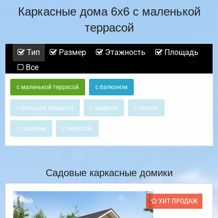
Каркасные дома 6х6 с маленькой
террасой
Тип
Размер
Этажность
Площадь
Все
с маленькой террасой
с балконом
с большой террасой
с эркером
с сауной
с гаражом
с террасой
Садовые каркасные домики
ХИТ ПРОДАЖ