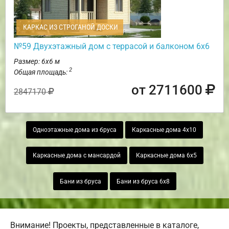
КАРКАС ИЗ СТРОГАНОЙ ДОСКИ
№59 Двухэтажный дом с террасой и балконом 6х6
Размер: 6х6 м
2
Общая площадь:
от 2711600
2847170
Одноэтажные дома из бруса
Каркасные дома 4х10
Каркасные дома с мансардой
Каркасные дома 6х5
Бани из бруса
Бани из бруса 6х8
Внимание! Проекты, представленные в каталоге,