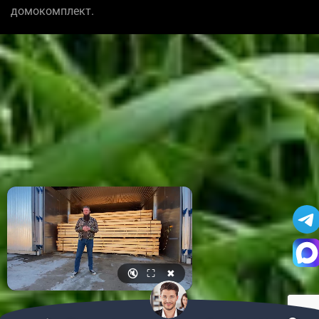
домокомплект.
🔇
⛶
✖