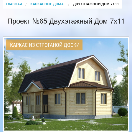
ГЛАВНАЯ
КАРКАСНЫЕ ДОМА
CURRENT:
ДВУХЭТАЖНЫЙ ДОМ 7Х11
Проект №65 Двухэтажный Дом 7х11
КАРКАС ИЗ СТРОГАНОЙ ДОСКИ