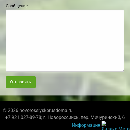
Сообщение
Отправить
© 2026 novorossiyskbrusdoma.ru
+7 921 027-89-78; г. Новороссийск, пер. Мичуринский, 6
Информация