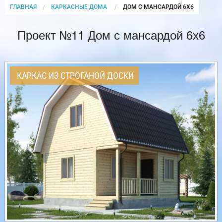
ГЛАВНАЯ
КАРКАСНЫЕ ДОМА
CURRENT:
ДОМ С МАНСАРДОЙ 6Х6
Проект №11 Дом с мансардой 6х6
КАРКАС ИЗ СТРОГАНОЙ ДОСКИ