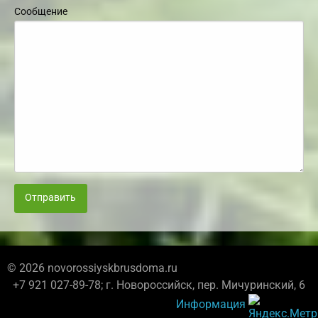
Сообщение
Отправить
© 2026 novorossiyskbrusdoma.ru
+7 921 027-89-78; г. Новороссийск, пер. Мичуринский, 6
Информация