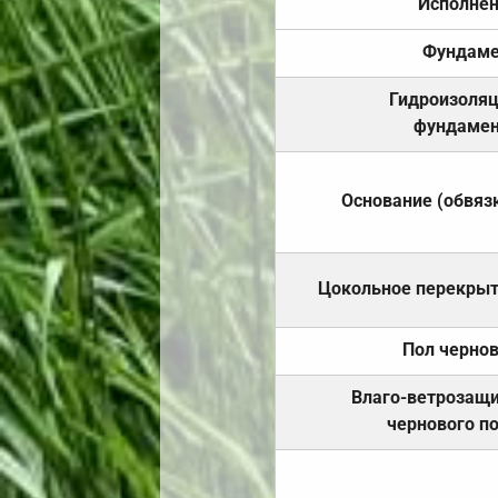
Исполне
Фундаме
Гидроизоля
фундамен
Основание (обвяз
Цокольное перекры
Пол черно
Влаго-ветрозащ
чернового п