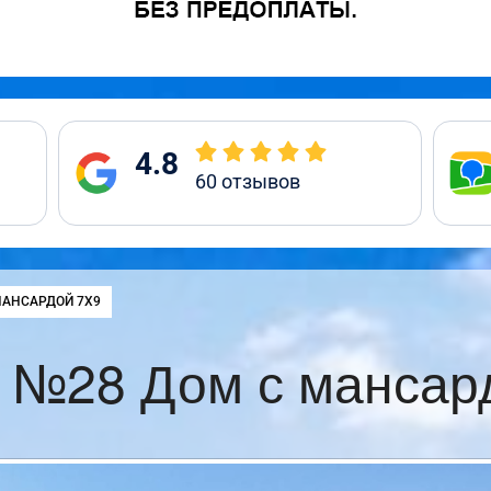
4.8
60
отзывов
:
МАНСАРДОЙ 7Х9
 №28 Дом с мансар