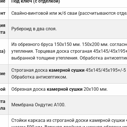
ние
Под ключ (с отделкой)
нт
Свайно-винтовой или ж/б сваи (рассчитываются отде
ция
Рубероид в два слоя.
та
Из обрезного бруса 150х150 мм. 150х200 мм. соглас
ка)
утепления. Торцевая доска строганая 45х145/45х195+
выбранной толщине утепления. Обработка антисепти
Строганая доска
камерной сушки
45х145/45х195+/-5
тие
Обработка антисептиком.
вой
Обрезная доска
камерной сушки
20х100 мм.
ита
Мембрана Ондутис А100.
ола
Стойки каркаса из строганой доски камерной сушки 