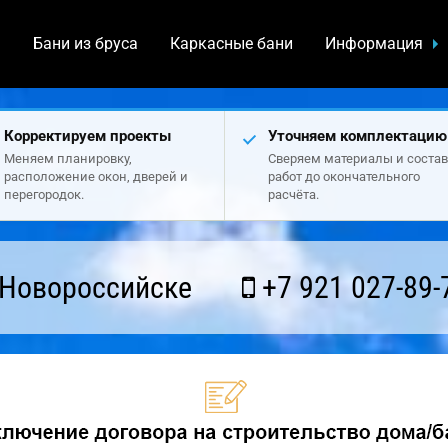
а
Бани из бруса
Каркасные бани
Информация
Корректируем проекты
Уточняем комплектацию
Меняем планировку,
Сверяем материалы и состав
расположение окон, дверей и
работ до окончательного
перегородок.
расчёта.
 Новороссийске
+7 921 027-89-