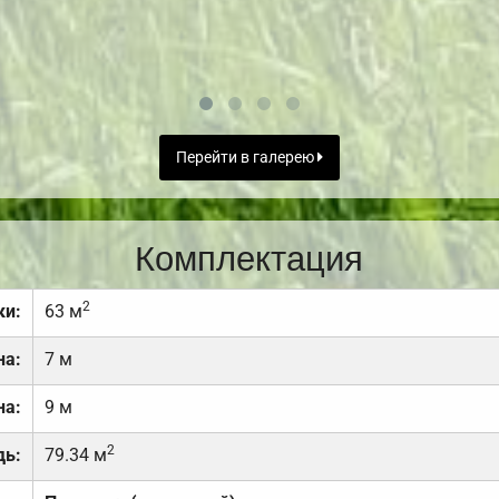
Перейти в галерею
Комплектация
2
ки:
63 м
на:
7 м
на:
9 м
2
дь:
79.34 м