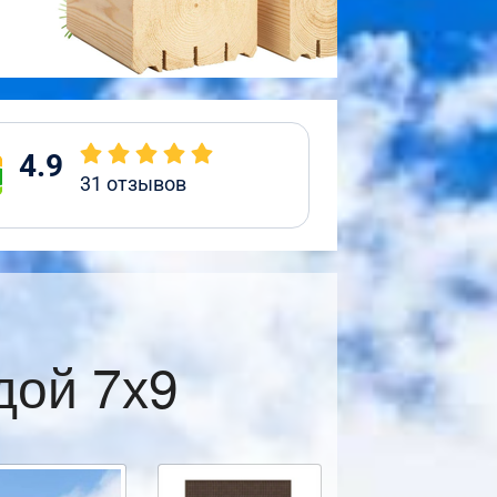
4.9
31
отзывов
дой 7х9