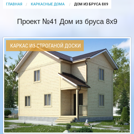
ГЛАВНАЯ
КАРКАСНЫЕ ДОМА
CURRENT:
ДОМ ИЗ БРУСА 8Х9
Проект №41 Дом из бруса 8х9
КАРКАС ИЗ СТРОГАНОЙ ДОСКИ