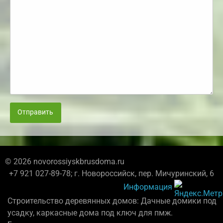
Отправить
© 2026 novorossiyskbrusdoma.ru
+7 921 027-89-78; г. Новороссийск, пер. Мичуринский, 6
Информация
Строительство деревянных домов: Дачные домики под
усадку, каркасные дома под ключ для пмж.