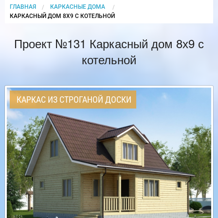
ГЛАВНАЯ
КАРКАСНЫЕ ДОМА
CURRENT:
КАРКАСНЫЙ ДОМ 8Х9 С КОТЕЛЬНОЙ
Проект №131 Каркасный дом 8х9 с
котельной
КАРКАС ИЗ СТРОГАНОЙ ДОСКИ