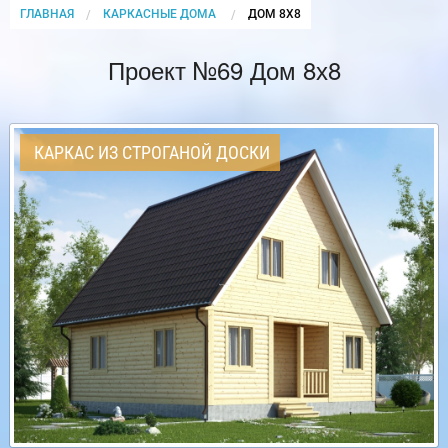
ГЛАВНАЯ
КАРКАСНЫЕ ДОМА
CURRENT:
ДОМ 8Х8
Проект №69 Дом 8х8
КАРКАС ИЗ СТРОГАНОЙ ДОСКИ