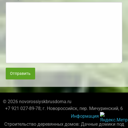
Отправить
© 2026 novorossiyskbrusdoma.ru
+7 921 027-89-78; г. Новороссийск, пер. Мичуринский, 6
Информация
Строительство деревянных домов: Дачные домики под