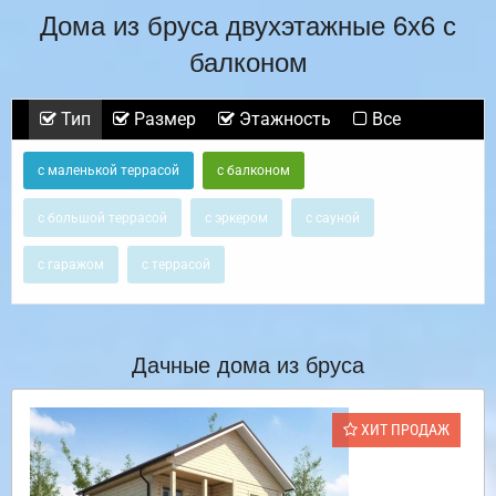
Дома из бруса двухэтажные 6х6 с
балконом
Тип
Размер
Этажность
Все
с маленькой террасой
с балконом
с большой террасой
с эркером
с сауной
с гаражом
с террасой
Дачные дома из бруса
ХИТ ПРОДАЖ