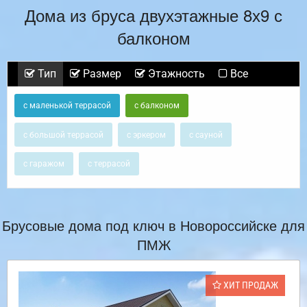
Дома из бруса двухэтажные 8х9 с
балконом
Тип
Размер
Этажность
Все
с маленькой террасой
с балконом
с большой террасой
с эркером
с сауной
с гаражом
с террасой
Брусовые дома под ключ в Новороссийске для
ПМЖ
ХИТ ПРОДАЖ