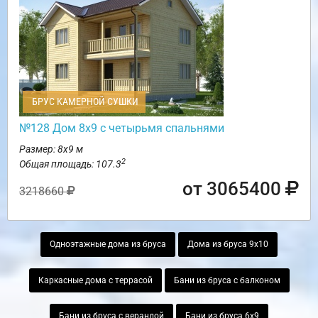
БРУС КАМЕРНОЙ СУШКИ
№128 Дом 8х9 с четырьмя спальнями
Размер: 8х9 м
2
Общая площадь: 107.3
от 3065400
3218660
Одноэтажные дома из бруса
Дома из бруса 9х10
Каркасные дома с террасой
Бани из бруса с балконом
Бани из бруса с верандой
Бани из бруса 6х9