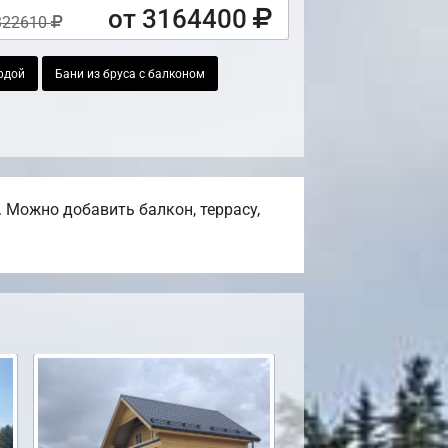
от 3164400
322610
рдой
Бани из бруса с балконом
 Можно добавить балкон, террасу,