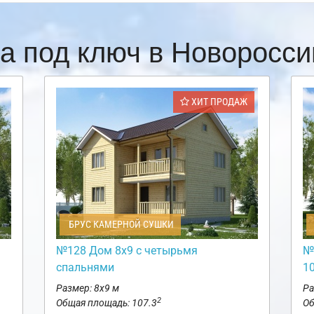
а под ключ в Новоросс
ХИТ ПРОДАЖ
БРУС КАМЕРНОЙ СУШКИ
№128 Дом 8х9 с четырьмя
№
спальнями
10
Размер: 8х9 м
Ра
2
Общая площадь: 107.3
Об