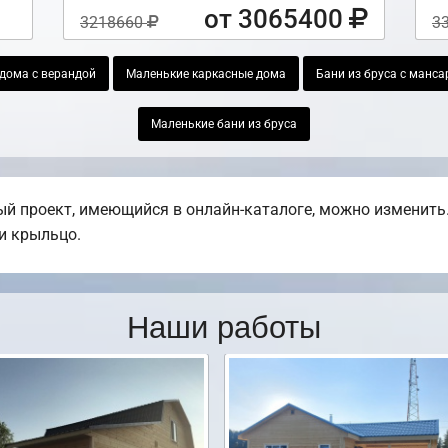
от 3065400
3218660
3
дома с верандой
Маленькие каркасные дома
Бани из бруса с манса
Маленькие бани из бруса
й проект, имеющийся в онлайн-каталоге, можно изменить.
ли крыльцо.
Наши работы