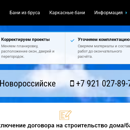
а
Бани из бруса
Каркасные бани
Информация
Корректируем проекты
Уточняем комплектацию
Меняем планировку,
Сверяем материалы и состав
расположение окон, дверей и
работ до окончательного
перегородок.
расчёта.
 Новороссийске
+7 921 027-89-