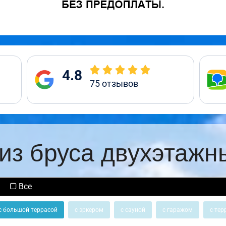
4.8
75
отзывов
из бруса двухэтажн
Все
с большой террасой
с эркером
с сауной
с гаражом
с тер