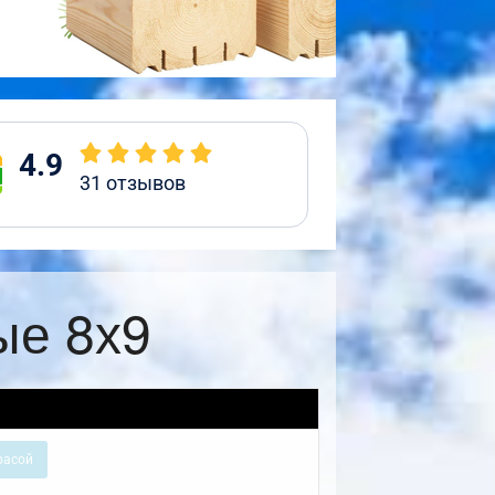
4.9
31
отзывов
ые 8х9
расой