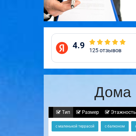
4.9
125
отзывов
Дома 
Тип
Размер
Этажность
с маленькой террасой
с балконом