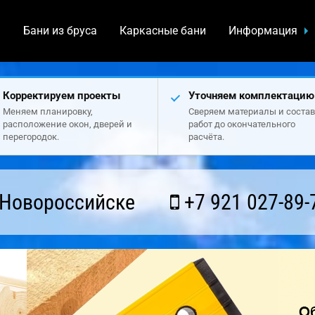
а
Бани из бруса
Каркасные бани
Информация
Корректируем проекты
Уточняем комплектацию
Меняем планировку,
Сверяем материалы и состав
расположение окон, дверей и
работ до окончательного
перегородок.
расчёта.
 Новороссийске
+7 921 027-89-