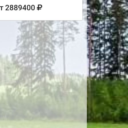
т 2889400