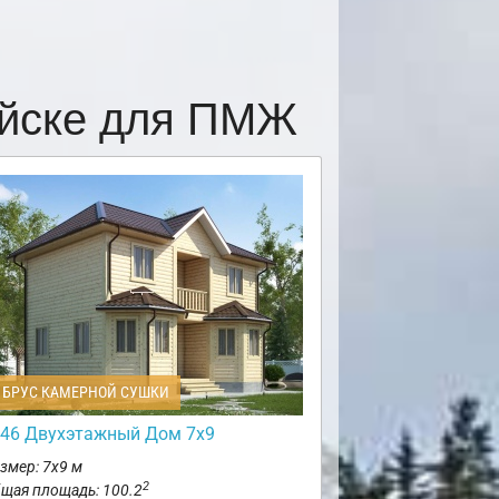
ийске для ПМЖ
БРУС КАМЕРНОЙ СУШКИ
46 Двухэтажный Дом 7х9
змер: 7х9 м
2
щая площадь: 100.2