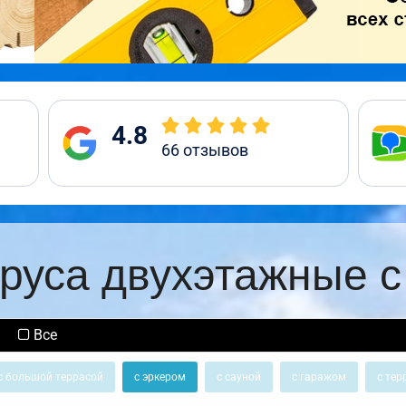
4.8
66
отзывов
руса двухэтажные 
Все
с большой террасой
с эркером
с сауной
с гаражом
с тер