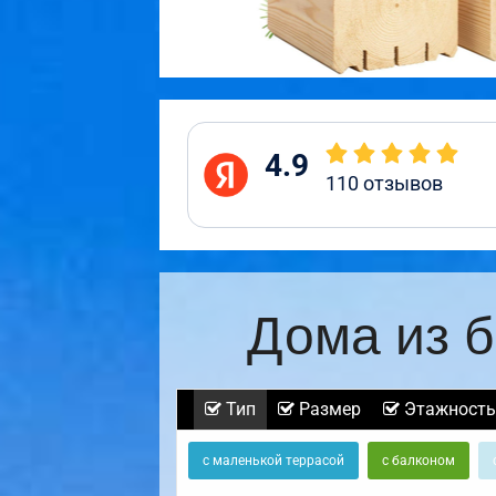
4.9
110
отзывов
Дома из б
Тип
Размер
Этажность
с маленькой террасой
с балконом