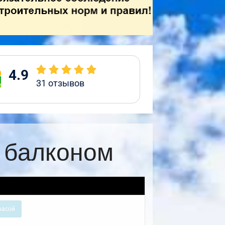
4.9
31
отзывов
с балконом
расой