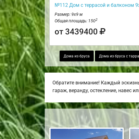
№112 Дом с террасой и балконом 9
Размер: 9х9 м
2
Общая площадь: 150
от 3439400
Дома из бруса
Дома из бруса с тарр
Обратите внимание! Каждый эскизны
гараж, веранду, остекление, навес и