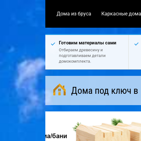
Дома из бруса
Каркасные дом
Готовим материалы сами
Отбираем древесину и
подготавливаем детали
домокомплекта.
Дома под ключ в