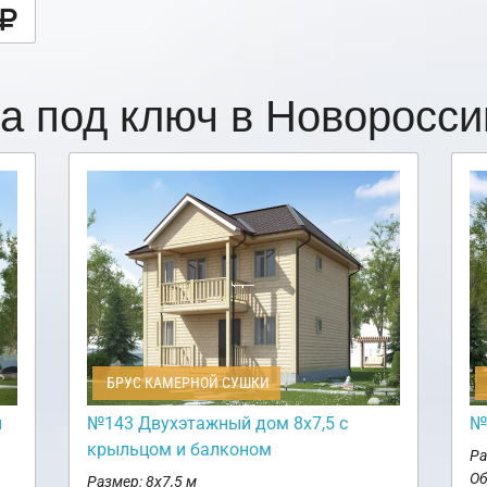
а под ключ в Новоросс
БРУС КАМЕРНОЙ СУШКИ
и
№143 Двухэтажный дом 8х7,5 с
№
крыльцом и балконом
Ра
Об
Размер: 8х7,5 м