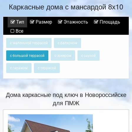
Каркасные дома с мансардой 8х10
Тип
Размер
Этажность
Площадь
Все
с маленькой террасой
с балконом
с большой террасой
с эркером
с сауной
с гаражом
с террасой
Дома каркасные под ключ в Новороссийске
для ПМЖ