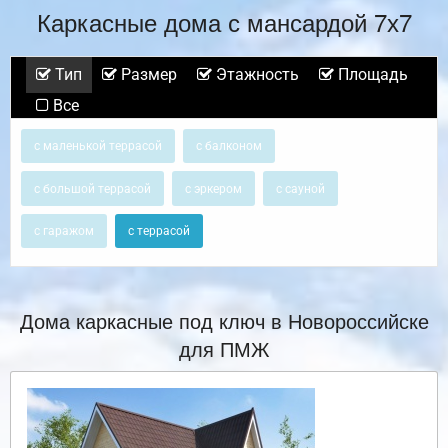
Каркасные дома с мансардой 7х7
Тип
Размер
Этажность
Площадь
Все
с маленькой террасой
с балконом
с большой террасой
с эркером
с сауной
с гаражом
с террасой
Дома каркасные под ключ в Новороссийске
для ПМЖ