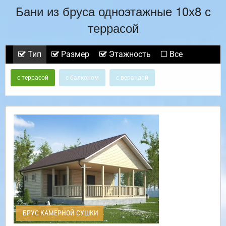
Бани из бруса одноэтажные 10х8 с
террасой
Тип
Размер
Этажность
Все
с террасой
с балконом
с верандой
БРУС КАМЕРНОЙ СУШКИ