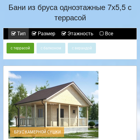
Бани из бруса одноэтажные 7х5,5 с
террасой
Тип
Размер
Этажность
Все
с террасой
с балконом
с верандой
БРУС КАМЕРНОЙ СУШКИ