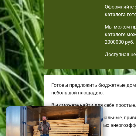
Оформляйте з
каталога гот
Мы можем пр
каталоге мож
2000000 руб.
Доступная це
Готовы предложить бюджетные дома.
небольшой площадью.
Вы сможете найти для себя простые
Мы предлагаем оригинальные, прив
бюджетных до огромных энергоэфф