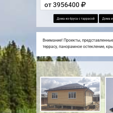
от 3956400
Дома из бруса с таррасой
Дома и
Внимание! Проекты, представленные 
террасу, панорамное остекление, кр