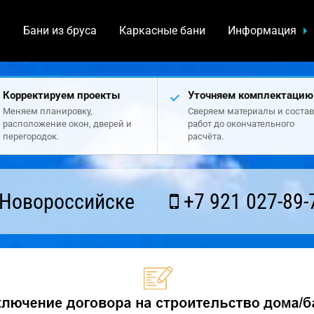
а
Бани из бруса
Каркасные бани
Информация
Корректируем проекты
Уточняем комплектацию
Меняем планировку,
Сверяем материалы и состав
расположение окон, дверей и
работ до окончательного
перегородок.
расчёта.
 Новороссийске
+7 921 027-89-