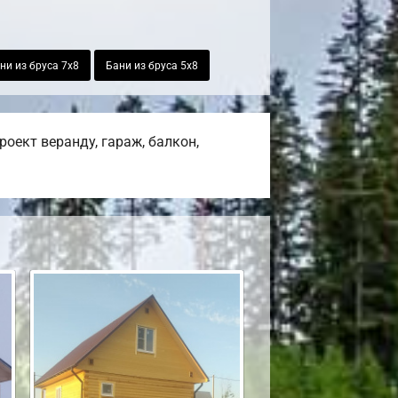
ни из бруса 7х8
Бани из бруса 5х8
оект веранду, гараж, балкон,