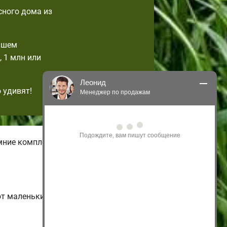
сного дома из
ашем
 1 млн или
Леонид
 удивят!
Менеджер по продажам
Здравствуйте! Я могу 
проконсультировать Вас по нашим 
акциям и проектам.
имние комплектации домов с
Только что
от маленьких одноэтажных и