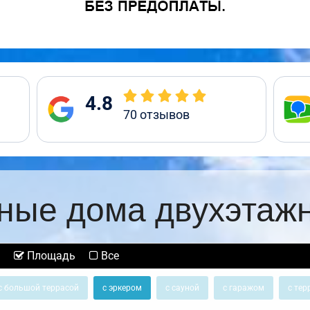
4.8
70
отзывов
ные дома двухэтаж
Площадь
Все
с большой террасой
с эркером
с сауной
с гаражом
с тер