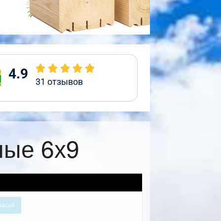
4.9
31
отзывов
ные 6х9
расой