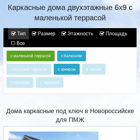
Каркасные дома двухэтажные 6х9 с
маленькой террасой
Тип
Размер
Этажность
Площадь
Все
с маленькой террасой
с балконом
с большой террасой
с эркером
с сауной
с гаражом
с террасой
Дома каркасные под ключ в Новороссийске
для ПМЖ