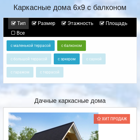
Каркасные дома 6х9 с балконом
Тип
Размер
Этажность
Площадь
Все
с маленькой террасой
с балконом
с большой террасой
с эркером
с сауной
с гаражом
с террасой
Дачные каркасные дома
ХИТ ПРОДАЖ