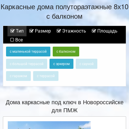
Каркасные дома полутораэтажные 8х10
с балконом
Тип
Размер
Этажность
Площадь
Все
с маленькой террасой
с балконом
с большой террасой
с эркером
с сауной
с гаражом
с террасой
Дома каркасные под ключ в Новороссийске
для ПМЖ