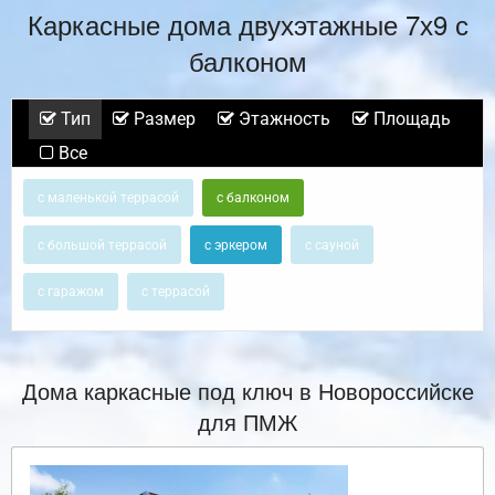
Каркасные дома двухэтажные 7х9 с
балконом
Тип
Размер
Этажность
Площадь
Все
с маленькой террасой
с балконом
с большой террасой
с эркером
с сауной
с гаражом
с террасой
Дома каркасные под ключ в Новороссийске
для ПМЖ