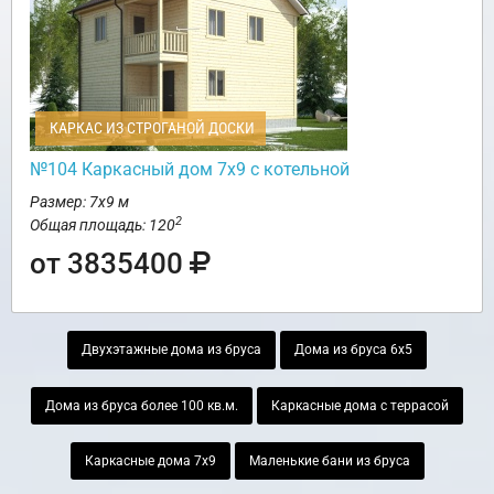
КАРКАС ИЗ СТРОГАНОЙ ДОСКИ
№104 Каркасный дом 7х9 с котельной
Размер: 7х9 м
2
Общая площадь: 120
от 3835400
Двухэтажные дома из бруса
Дома из бруса 6х5
Дома из бруса более 100 кв.м.
Каркасные дома с террасой
Каркасные дома 7х9
Маленькие бани из бруса