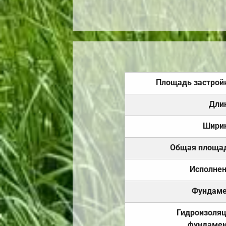
Площадь застрой
Дли
Шири
Общая площа
Исполне
Фундаме
Гидроизоля
фундамен