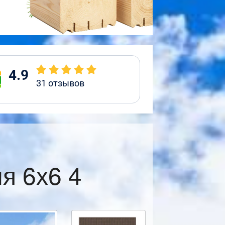
4.9
31
отзывов
я 6х6 4