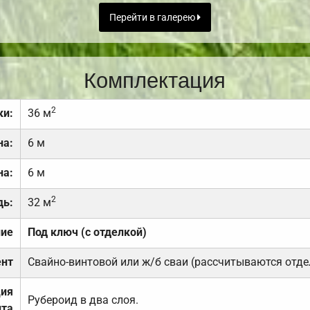
Перейти в галерею
Комплектация
2
ки:
36 м
на:
6 м
на:
6 м
2
дь:
32 м
ние
Под ключ (с отделкой)
нт
Свайно-винтовой или ж/б сваи (рассчитываются отде
ция
Рубероид в два слоя.
та