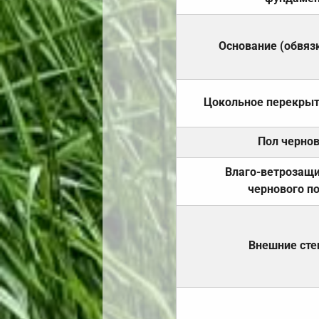
Основание (обвяз
Цокольное перекры
Пол черно
Влаго-ветрозащ
чернового п
Внешние ст