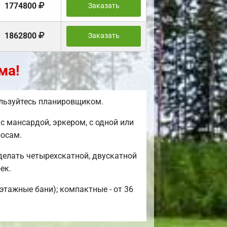
1774800
Заказать
1862800
Заказать
ма!
ользуйтесь планировщиком.
 мансардой, эркером, с одной или
росам.
делать четырехскатной, двускатной
ек.
этажные бани); компактные - от 36