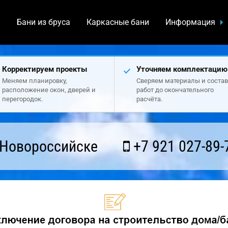
а
Бани из бруса
Каркасные бани
Информация
Корректируем проекты
Уточняем комплектацию
Меняем планировку,
Сверяем материалы и состав
расположение окон, дверей и
работ до окончательного
перегородок.
расчёта.
 Новороссийске
+7 921 027-89-