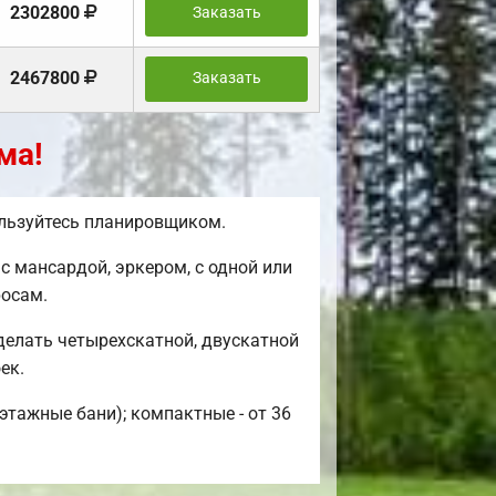
2302800
Заказать
2467800
Заказать
ма!
ользуйтесь планировщиком.
 мансардой, эркером, с одной или
росам.
делать четырехскатной, двускатной
ек.
этажные бани); компактные - от 36