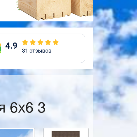
4.9
31
отзывов
я 6х6 3