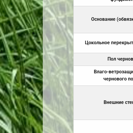
Основание (обвяз
Цокольное перекры
Пол черно
Влаго-ветрозащ
чернового п
Внешние ст