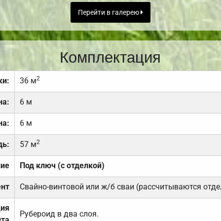
Перейти в галерею
Комплектация
2
ки:
36 м
на:
6 м
на:
6 м
2
дь:
57 м
ние
Под ключ (с отделкой)
нт
Свайно-винтовой или ж/б сваи (рассчитываются отде
ция
Рубероид в два слоя.
та