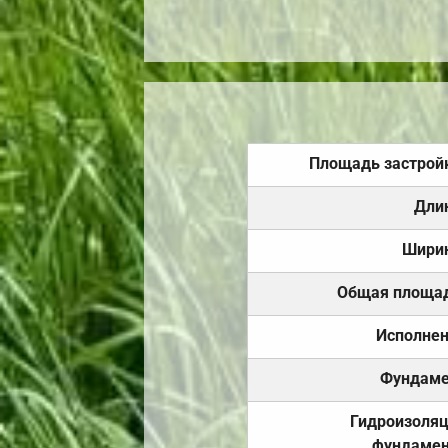
Площадь застрой
Дли
Шири
Общая площа
Исполне
Фундаме
Гидроизоля
фундамен