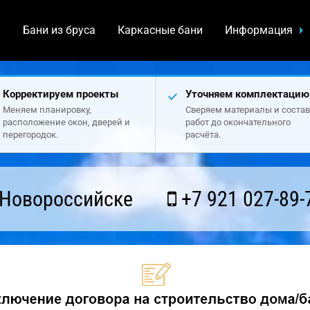
а
Бани из бруса
Каркасные бани
Информация
Корректируем проекты
Уточняем комплектацию
Меняем планировку,
Сверяем материалы и состав
расположение окон, дверей и
работ до окончательного
перегородок.
расчёта.
 Новороссийске
+7 921 027-89-