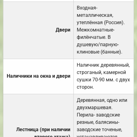
Входная-
металлическая,
утеплённая (Россия).
Двери
Межкомнатные-
филёнчатые. В
душевую/парную-
клиновые (банные).
Наличник деревянный,
строганый, камерной
Наличники на окна и двери
сушки 70-90 мм. с двух
сторон.
Деревянная, одно или
двухмаршевая.
Перила- заводские
резные, балясины-
Лестница (при наличии
заводские точеные,
второго этажа)
устанавливаются