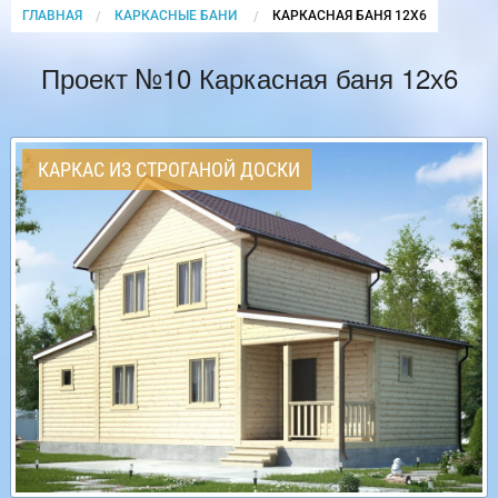
ГЛАВНАЯ
КАРКАСНЫЕ БАНИ
CURRENT:
КАРКАСНАЯ БАНЯ 12Х6
Проект №10 Каркасная баня 12х6
КАРКАС ИЗ СТРОГАНОЙ ДОСКИ