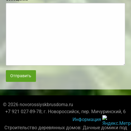
Отправить
© 2026 novorossiyskbrusdoma.ru
+7 921 027-89-78; г. Новороссийск, пер. Мичуринский, 6
Информация
Строительство деревянных домов: Дачные домики под