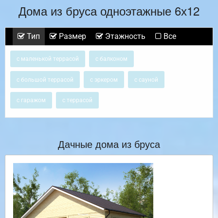
Дома из бруса одноэтажные 6х12
Тип
Размер
Этажность
Все
с маленькой террасой
с балконом
с большой террасой
с эркером
с сауной
с гаражом
с террасой
Дачные дома из бруса