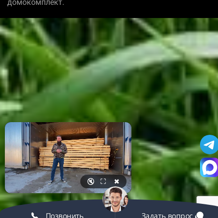
домокомплект.
🔇
⛶
✖
Позвонить
Задать вопрос