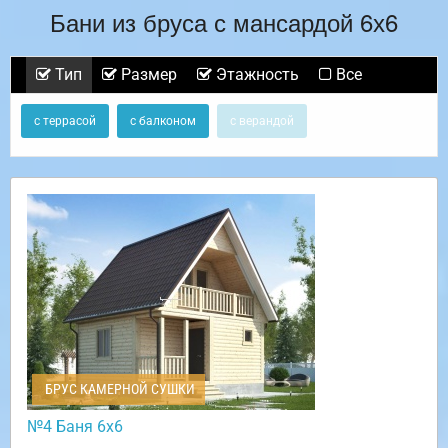
Бани из бруса с мансардой 6х6
Тип
Размер
Этажность
Все
с террасой
с балконом
с верандой
БРУС КАМЕРНОЙ СУШКИ
№4 Баня 6х6