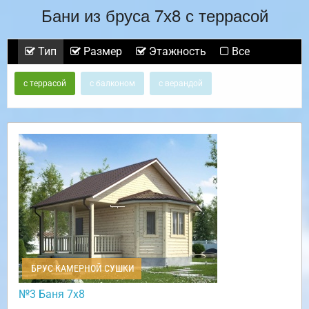
Бани из бруса 7х8 с террасой
Тип
Размер
Этажность
Все
с террасой
с балконом
с верандой
БРУС КАМЕРНОЙ СУШКИ
№3 Баня 7х8