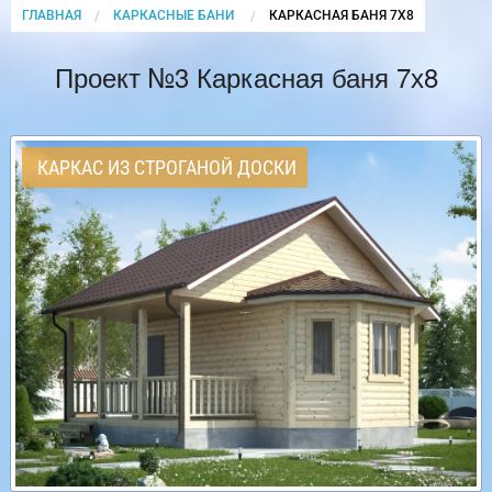
ГЛАВНАЯ
КАРКАСНЫЕ БАНИ
CURRENT:
КАРКАСНАЯ БАНЯ 7Х8
Проект №3 Каркасная баня 7х8
КАРКАС ИЗ СТРОГАНОЙ ДОСКИ