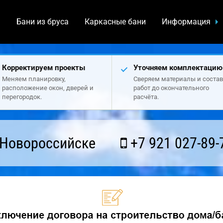
а
Бани из бруса
Каркасные бани
Информация
Корректируем проекты
Уточняем комплектацию
Меняем планировку,
Сверяем материалы и состав
расположение окон, дверей и
работ до окончательного
перегородок.
расчёта.
 Новороссийске
+7 921 027-89-