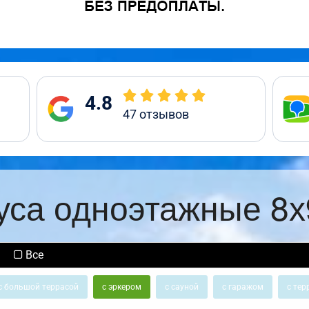
4.8
47
отзывов
уса одноэтажные 8х
Все
с большой террасой
с эркером
с сауной
с гаражом
с тер