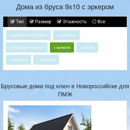
Дома из бруса 9х10 с эркером
Тип
Размер
Этажность
Все
с маленькой террасой
с балконом
с большой террасой
с эркером
с сауной
с гаражом
с террасой
Брусовые дома под ключ в Новороссийске для
ПМЖ