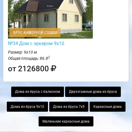
БРУС КАМЕРНОЙ СУШКИ
№34 Дом с эркером 9х10
Размер: 9х10 м
2
Общая площадь: 86.8
от 2126800
Дома из бруса с балконом
Двухэтажные дома из бруса
Дома из бруса 9х10
Дома из бруса 7х9
Каркасные дома
Маленькие каркасные дома