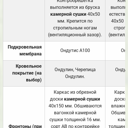
Контробрешётка
Конт
выполняется из бруска
выполня
камерной сушки
40х50
естеств
мм. Крепится по
40х50 м
стропильным ногам
строп
(вентиляционный зазор).
(вентиля
Подкровельная
Ондутис А100
Он
мембрана
Кровельное
Ондулин, Черепица
Ондул
покрытие (на
Ондулин.
выбор)
Каркас из обрезной
Карка
доски
камерной сушки
доски
40х150 мм. Обшиваются
влажно
вагонкой камерной
Обшива
сушки толщиной 16 мм.
каме
Фронтоны (при
сорт АВ по контррейке
толщиной