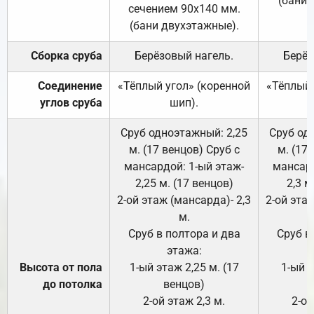
(бани 
сечением 90х140 мм.
(бани двухэтажные).
Сборка сруба
Берёзовый нагель.
Берёз
Соединение
«Тёплый угол» (коренной
«Тёплый 
углов сруба
шип).
Сруб одноэтажный: 2,25
Сруб од
м. (17 венцов) Сруб с
м. (17
мансардой: 1-ый этаж-
мансард
2,25 м. (17 венцов)
2,3 м
2-ой этаж (мансарда)- 2,3
2-ой этаж
м.
Сруб в полтора и два
Сруб в
этажа:
Высота от пола
1-ый этаж 2,25 м. (17
1-ый э
до потолка
венцов)
2-ой этаж 2,3 м.
2-ой