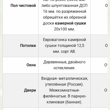
Пол чистовой
либо шпунтованная ДСП
От
16 мм. по разряженной
обрешётке из обрезной
доски
камерной сушки
20х100 мм.
Евровагонка камерной
Потолки
сушки толщиной 12,5
От
мм. сорт АВ.
Деревянные, двойного
Окна
От
остекления.
Входная- металлическая,
утеплённая (Россия).
Двери
Межкомнатные-
От
филёнчатые. В парную-
клиновая (банная).