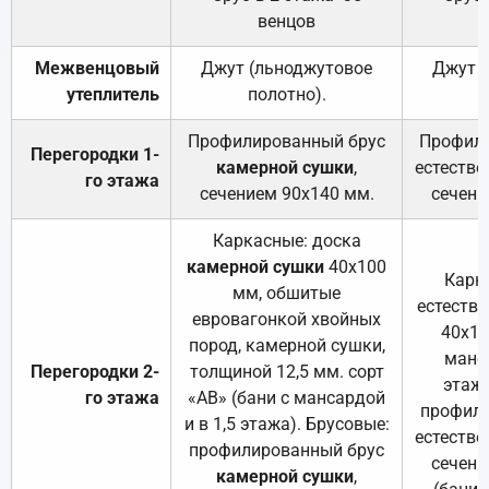
венцов
Межвенцовый
Джут (льноджутовое
Джут 
утеплитель
полотно).
п
Профилированный брус
Профили
Перегородки 1-
камерной сушки
,
естестве
го этажа
сечением 90х140 мм.
сечени
Каркасные: доска
камерной сушки
40х100
Карк
мм, обшитые
естеств
евровагонкой хвойных
40х10
пород, камерной сушки,
манса
Перегородки 2-
толщиной 12,5 мм. сорт
этажа
го этажа
«АВ» (бани с мансардой
профили
и в 1,5 этажа). Брусовые:
естестве
профилированный брус
сечени
камерной сушки
,