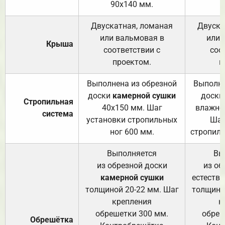
90х140 мм.
Двускатная, ломаная
Двуска
или вальмовая в
или 
Крыша
соответствии с
соо
проектом.
п
Выполнена из обрезной
Выполне
доски
камерной сушки
доски
Стропильная
40х150 мм. Шаг
влажно
система
установки стропильных
Шаг
ног 600 мм.
стропиль
Выполняется
Вы
из обрезной доски
из об
камерной сушки
естеств
толщиной 20-22 мм. Шаг
толщино
крепления
к
обрешетки 300 мм.
обреш
Обрешётка