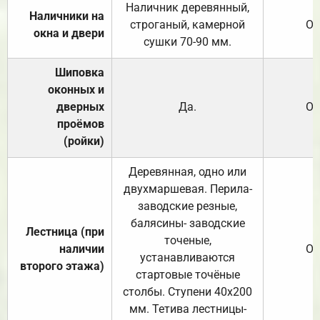
Наличник деревянный,
Наличники на
строганый, камерной
От
окна и двери
сушки 70-90 мм.
Шиповка
оконных и
дверных
Да.
От
проёмов
(ройки)
Деревянная, одно или
двухмаршевая. Перила-
заводские резные,
балясины- заводские
Лестница (при
точеные,
наличии
От
устанавливаются
второго этажа)
стартовые точёные
столбы. Ступени 40х200
мм. Тетива лестницы-