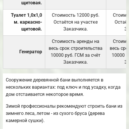
щитовая.
Туалет 1,0х1,0
Стоимость 12000 руб.
Стоимо
м. каркасно-
Остаётся на участке
Остаёт
щитовой.
Заказчика.
З
Стоимость аренды на
Стоимо
весь срок строительства
весь сро
Генератор
10000 руб. ГСМ за счёт
10000 р
Заказчика.
З
Сооружение деревянной бани выполняется в
нескольких вариантах: под ключ и под усадку, когда
дом отстаивается некоторое время.
Зимой профессионалы рекомендуют строить бани из
зимнего леса, летом - из сухого бруса (дерева
камерной сушки).