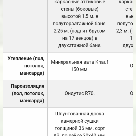
каркасные аттиковые
каркас
стены (боковые)
стен
высотой 1,5 м. в
высо
полутораэтажной бане.
полутор
2,25 м. (поднят брусом
2,3 м. (
на 17 венцов) в
17
двухэтажной бане.
двухэ
Утепление (пол,
Минеральная вата
Knauf
потолок,
От
150
мм.
мансарда)
Пароизоляция
(пол, потолок,
Ондутис
R70
.
От
мансарда)
Шпунтованная доска
камерной сушки
толщиной 36 мм. сорт
АВ. по рейке 20х40 мм.