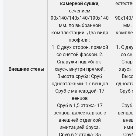
камерной сушки
,
естестве
сечением
с
90х140/140х140/190х140
90х140/
мм. по выбранной
мм. 
комплектации. Два вида
комплек
профиля:
п
1. С двух сторон, прямой
1. С дву
со снятой фаской. 2.
со сня
Снаружи под «блок-
Снару
Внешние стены
хаус», внутри прямой.
хаус», 
Высота сруба: Сруб
Высот
одноэтажный- 17 венцов
одноэта
Сруб с мансардой- 17
Сруб с
венцов
Сруб в 1,5 этажа- 17
Сруб в
венцов, далее каркас с
венцов,
внешней отделкой
внеш
имитацией бруса.
имит
Сруб в 2 этажа- 35
Сруб 