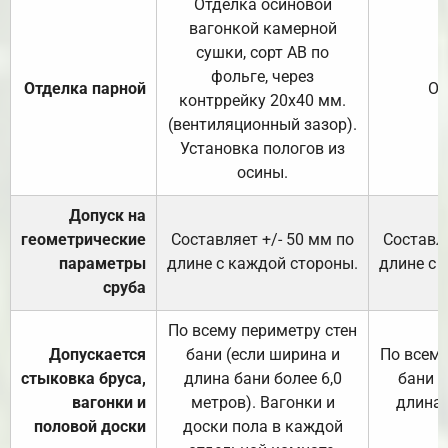
Отделка осиновой
вагонкой камерной
сушки, сорт АВ по
фольге, через
Отделка парной
От
контррейку 20х40 мм.
(вентиляционный зазор).
Установка пологов из
осины.
Допуск на
геометрические
Составляет +/- 50 мм по
Составля
параметры
длине с каждой стороны.
длине с 
сруба
По всему периметру стен
Допускается
бани (если ширина и
По всему
стыковка бруса,
длина бани более 6,0
бани (
вагонки и
метров). Вагонки и
длина 
половой доски
доски пола в каждой