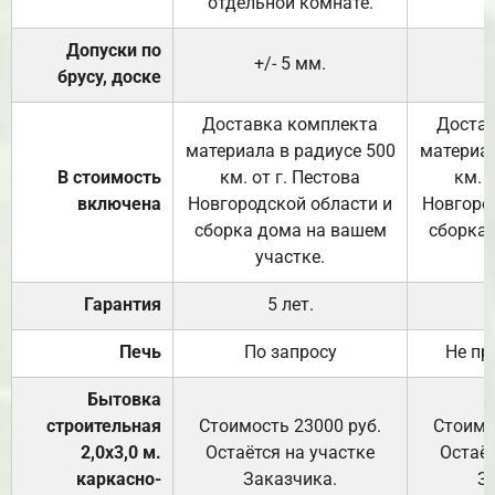
отдельной комнате.
Допуски по
+/- 5 мм.
брусу, доске
Доставка комплекта
Достав
материала в радиусе 500
материал
В стоимость
км. от г. Пестова
км. 
включена
Новгородской области и
Новгоро
сборка дома на вашем
сборка
участке.
Гарантия
5 лет.
Печь
По запросу
Не пр
Бытовка
строительная
Стоимость 23000 руб.
Стоимо
2,0х3,0 м.
Остаётся на участке
Остаёт
каркасно-
Заказчика.
З