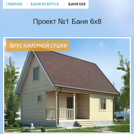
ГЛАВНАЯ
БАНИ ИЗ БРУСА
CURRENT:
БАНЯ 6Х8
Проект №1 Баня 6х8
БРУС КАМЕРНОЙ СУШКИ