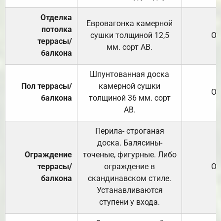
Отделка
Евровагонка камерной
потолка
сушки толщиной 12,5
От
террасы/
мм. сорт АВ.
балкона
Шпунтованная доска
Пол террасы/
камерной сушки
От
балкона
толщиной 36 мм. сорт
АВ.
Перила- строганая
доска. Балясины-
Ограждение
точеные, фигурные. Либо
террасы/
ограждение в
От
балкона
скандинавском стиле.
Устанавливаются
ступени у входа.