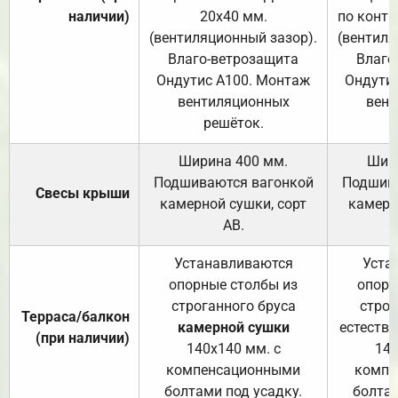
наличии)
20х40 мм.
по контр
(вентиляционный зазор).
(вентиля
Влаго-ветрозащита
Влаго
Ондутис А100. Монтаж
Ондути
вентиляционных
вент
решёток.
Ширина 400 мм.
Шир
Подшиваются вагонкой
Подшива
Свесы крыши
камерной сушки, сорт
камерн
АВ.
Устанавливаются
Уста
опорные столбы из
опорн
строганного бруса
строг
Терраса/балкон
камерной сушки
естеств
(при наличии)
140х140 мм. с
140
компенсационными
компе
болтами под усадку.
болтам