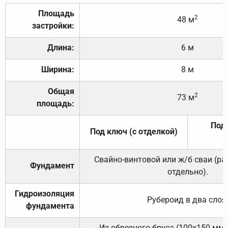
Площадь
2
48 м
застройки:
Длина:
6 м
Ширина:
8 м
Общая
2
73 м
площадь:
Под 
Под ключ (с отделкой)
Свайно-винтовой или ж/б сваи (р
Фундамент
отдельно).
Гидроизоляция
Рубероид в два слоя
фундамента
Из обрезного бруса (100х150 мм.