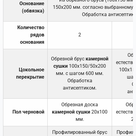
Основание
150х200 мм. согласно выбранному с
(обвязка)
Обработка антисептик
Количество
рядов
2
основания
Обр
Обрезной брус
камерной
естеств
сушки
100х150/50х200
Цокольное
100х15
мм. с шагом 600 мм.
перекрытие
шаг
Обработка
О
антисептиком.
ант
Обрезная доска
Обр
Пол черновой
камерной сушки
20х100
естеств
мм.
2
Профилированный брус
Профили