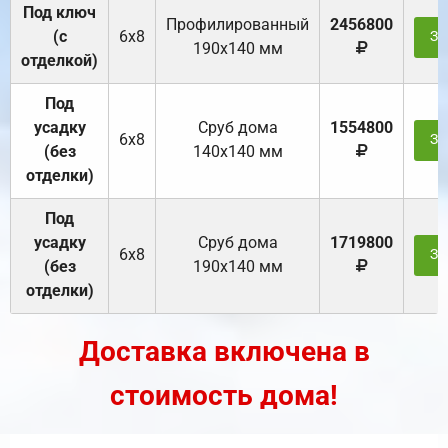
Под ключ
Профилированный
2456800
(с
6х8
За
190х140 мм
отделкой)
Под
усадку
Cруб дома
1554800
6х8
За
(без
140х140 мм
отделки)
Под
усадку
Cруб дома
1719800
6х8
За
(без
190х140 мм
отделки)
Доставка включена в
стоимость дома!