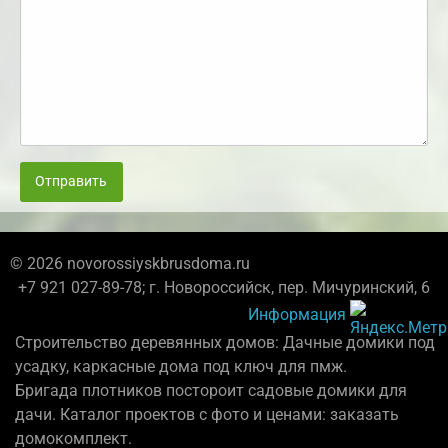
Отправить
© 2026 novorossiyskbrusdoma.ru
+7 921 027-89-78; г. Новороссийск, пер. Мичуринский, 6
Информация
Строительство деревянных домов: Дачные домики под
усадку, каркасные дома под ключ для пмж.
Бригада плотников постороит садовые домики для
дачи. Каталог проектов с фото и ценами: заказать
домокомплект.